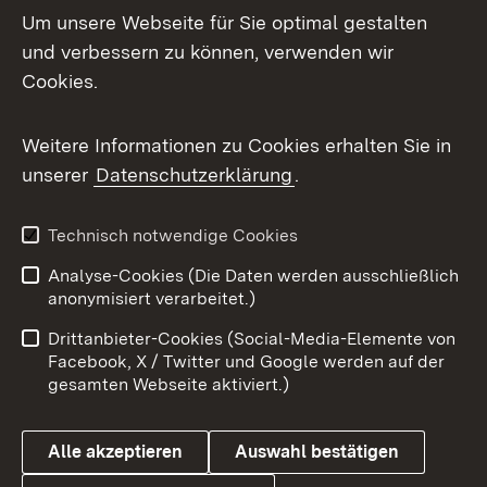
Um unsere Webseite für Sie optimal gestalten
Mastodon
und verbessern zu können, verwenden wir
Cookies.
Messenger
Social Wall
Weitere Informationen zu Cookies erhalten Sie in
unserer
Datenschutzerklärung
.
X / Twitter
Youtube
Technisch notwendige Cookies
Analyse-Cookies (Die Daten werden ausschließlich
Zum 
anonymisiert verarbeitet.)
Impressum
Kontakt
Drittanbieter-Cookies (Social-Media-Elemente von
Benutzungshinweise
Barrierefreiheit
Facebook, X / Twitter und Google werden auf der
gesamten Webseite aktiviert.)
Datenschutz
Cookies
Alle akzeptieren
Auswahl bestätigen