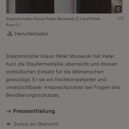
1/3
Staatsminister Klaus-Peter Murawski (l.) und Peter
Kurz (r.)
Download:
Herunterladen
(Öffnet in neuem Fenster)
Staatsminister Klaus-Peter Murawski hat Peter
Kurz die Staufermedaille überreicht und dessen
vorbildlichen Einsatz für die Mitmenschen
St
Kur
gewürdigt. Er sei ein hochkompetenter und
unverzichtbarer Ansprechpartner bei Fragen des
Bevölkerungsschutzes.
Pressemitteilung
Zurück zur Übersicht