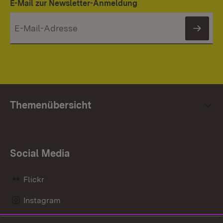
E-Mail zur Newsletter-Anmeldung
News
Themenübersicht
Social Media
Flickr
Instagram
LinkedIn