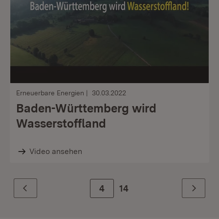
Erneuerbare Energien
30.03.2022
Baden-Württemberg wird
Wasserstoffland
Video ansehen
Zur Seite
4
14
Zurück
Weiter