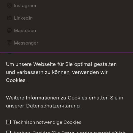
Instagram
LinkedIn
Mastodon
Messenger
Social Wall
Um unsere Webseite für Sie optimal gestalten
X / Twitter
und verbessern zu können, verwenden wir
Cookies.
Youtube
Weitere Informationen zu Cookies erhalten Sie in
Zum 
unserer
Datenschutzerklärung
.
Impressum
Kontakt
Benutzungshinweise
Barrierefreiheit
Technisch notwendige Cookies
Datenschutz
Cookies