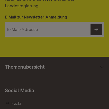
Landesregierung.
E-Mail zur Newsletter-Anmeldung
News
Themenübersicht
Social Media
Flickr