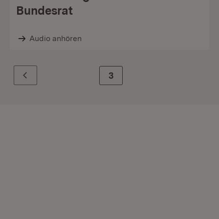
Bundesrat
Audio anhören
Zur Seite
3
Zurück