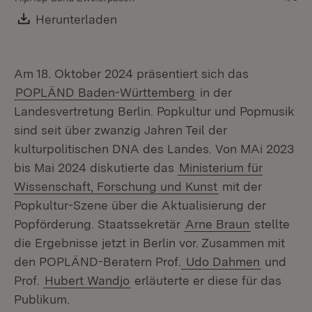
Mi
Download:
Herunterladen
(Öffnet in neuem Fenster)
Am 18. Oktober 2024 präsentiert sich das
POPLÄND Baden-Württemberg
in der
Landesvertretung Berlin. Popkultur und Popmusik
sind seit über zwanzig Jahren Teil der
kulturpolitischen DNA des Landes. Von MAi 2023
bis Mai 2024 diskutierte das
Ministerium für
Wissenschaft, Forschung und Kunst
mit der
Popkultur-Szene über die Aktualisierung der
Popförderung. Staatssekretär
Arne Braun
stellte
die Ergebnisse jetzt in Berlin vor. Zusammen mit
den POPLÄND-Beratern Prof.
Udo Dahmen
und
Prof.
Hubert Wandjo
erläuterte er diese für das
Publikum.