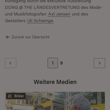
Rundgang durch die exklusive Ausstellung
DONG @ THE LÄNDESVERTRETUNG des Mode-
und Musikfotografen
Axl Jansen
und des
Gestalters
Uli Schwinge
.
Zurück zur Übersicht
Zur Seite
1
Zur letzten Seite
9
Zurück
Weiter
Weitere Medien
Bilder