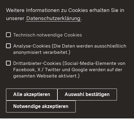
Social Wall
Weitere Informationen zu Cookies erhalten Sie in
unserer
Datenschutzerklärung
.
X / Twitter
Youtube
Technisch notwendige Cookies
Analyse-Cookies (Die Daten werden ausschließlich
Zum 
anonymisiert verarbeitet.)
Impressum
Kontakt
Drittanbieter-Cookies (Social-Media-Elemente von
Benutzungshinweise
Barrierefreiheit
Facebook, X / Twitter und Google werden auf der
gesamten Webseite aktiviert.)
Datenschutz
Cookies
Alle akzeptieren
Auswahl bestätigen
Notwendige akzeptieren
Link zum Landesportal