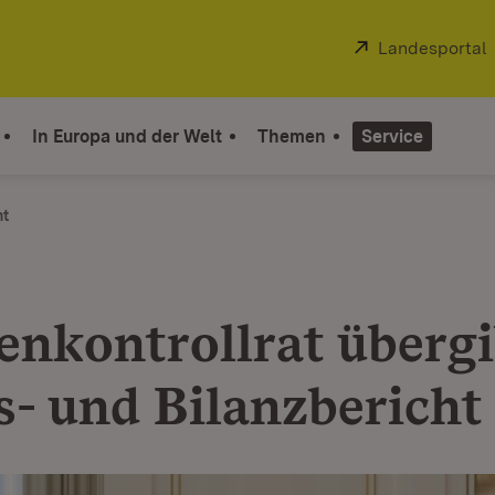
Extern:
Landesportal
In Europa und der Welt
Themen
Service
ht
nkontrollrat übergi
s- und Bilanzbericht