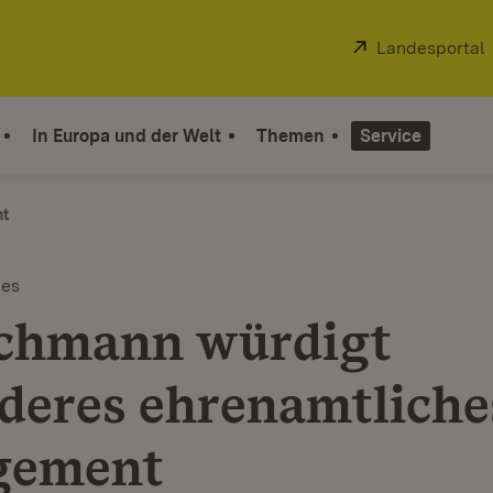
Extern:
Landesportal
In Europa und der Welt
Themen
Service
ht
tes
chmann würdigt
deres ehrenamtliche
gement