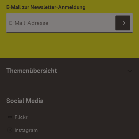
E-Mail zur Newsletter-Anmeldung
News
Themenübersicht
Social Media
Flickr
Instagram