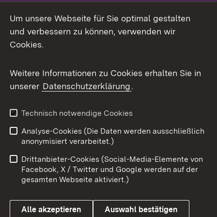
LinkedIn
Um unsere Webseite für Sie optimal gestalten
Mastodon
und verbessern zu können, verwenden wir
Cookies.
Messenger
Social Wall
Weitere Informationen zu Cookies erhalten Sie in
unserer
Datenschutzerklärung
.
X / Twitter
Youtube
Technisch notwendige Cookies
Analyse-Cookies (Die Daten werden ausschließlich
Zum 
anonymisiert verarbeitet.)
Impressum
Kontakt
Drittanbieter-Cookies (Social-Media-Elemente von
Benutzungshinweise
Barrierefreiheit
Facebook, X / Twitter und Google werden auf der
gesamten Webseite aktiviert.)
Datenschutz
Cookies
Alle akzeptieren
Auswahl bestätigen