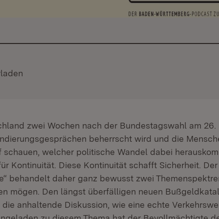
d:
rladen
(Öffnet in neuem Fenster)
hland zwei Wochen nach der Bundestagswahl am 26. 
ondierungsgesprächen beherrscht wird und die Mensch
 schauen, welcher politische Wandel dabei herauskomm
 Kontinuität. Diese Kontinuität schafft Sicherheit. Der 
e“ behandelt daher ganz bewusst zwei Themenspektre
gen mögen. Den längst überfälligen neuen Bußgeldkata
die anhaltende Diskussion, wie eine echte Verkehrswe
ingeladen zu diesem Thema hat der Bevollmächtigte d