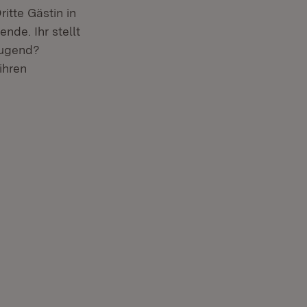
itte Gästin in
nde. Ihr stellt
 Jugend?
ihren