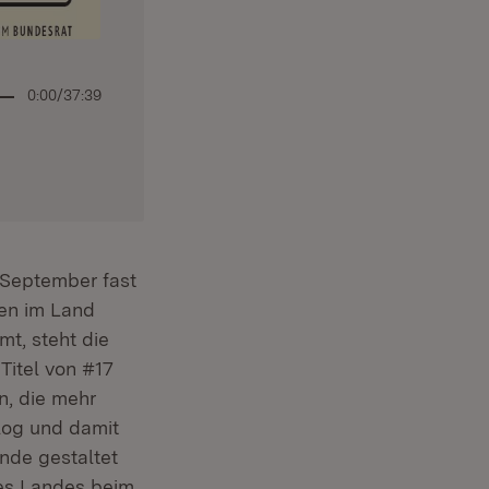
0:00
/
37:39
September fast
en im Land
t, steht die
Titel von #17
n, die mehr
log und damit
nde gestaltet
es Landes beim