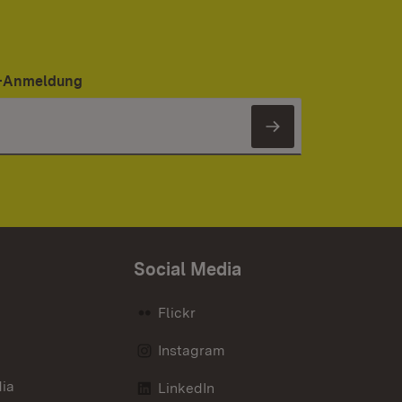
er-Anmeldung
Newsletter 
Social Media
Flickr
Instagram
ia
LinkedIn