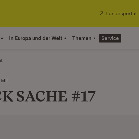
Extern:
Landesportal
In Europa und der Welt
Themen
Service
ht
IT...
K SACHE #17