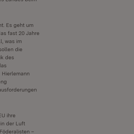
ht. Es geht um
as fast 20 Jahre
l, was im
sollen die
ik des
das
k Hierlemann
eng
rausforderungen
EU ihre
in der Luft
Föderalisten –