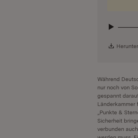
Downloa
Herunte
Während Deutsc
nur noch von S
gespannt darauf
Länderkammer für
„Punkte & Stern
Sicherheit brin
verbunden auch 
werden muss. E