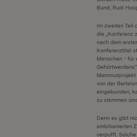
Bund, Rudi Hoog
Im zweiten Teil 
die „Konferenz 
nach dem ersten
Konferenztitel 
Menschen - für 
Gehörtwerdens“ 
Mammutprojekt f
von der Bertelsm
eingebunden, ka
zu stemmen sind
Denn es gibt nic
ambitionierten Z
verpufft. Solch