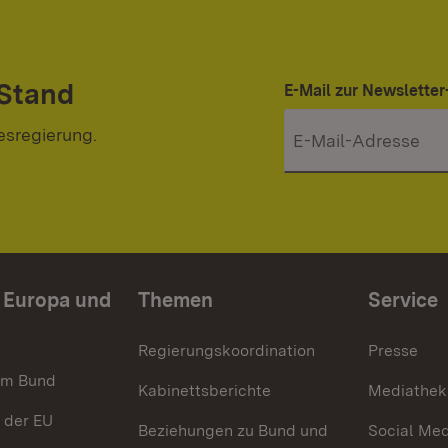
 Stand
E-Mail zur Newslett
esregierung.
n Europa und
Themen
Service
Regierungskoordination
Presse
im Bund
Kabinettsberichte
Mediathek
 der EU
Beziehungen zu Bund und
Social Med