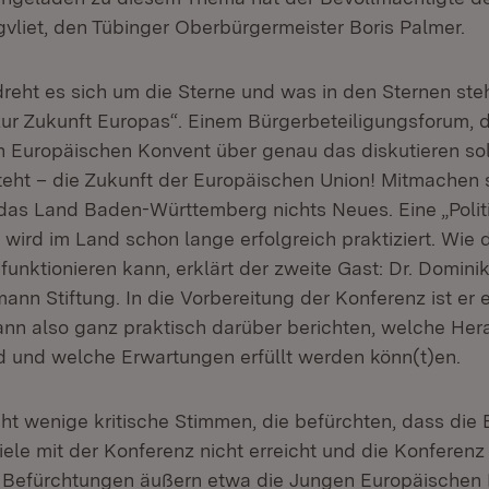
vliet, den Tübinger Oberbürgermeister Boris Palmer.
dreht es sich um die Sterne und was in den Sternen ste
zur Zukunft Europas“. Einem Bürgerbeteiligungsforum, d
 Europäischen Konvent über genau das diskutieren sol
steht – die Zukunft der Europäischen Union! Mitmachen 
das Land Baden-Württemberg nichts Neues. Eine „Polit
wird im Land schon lange erfolgreich praktiziert. Wie 
unktionieren kann, erklärt der zweite Gast: Dr. Domini
ann Stiftung. In die Vorbereitung der Konferenz ist er 
nn also ganz praktisch darüber berichten, welche He
 und welche Erwartungen erfüllt werden könn(t)en.
ht wenige kritische Stimmen, die befürchten, dass die 
iele mit der Konferenz nicht erreicht und die Konferenz 
e Befürchtungen äußern etwa die Jungen Europäischen 