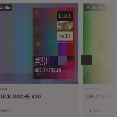
Audio
Audio
cast
Podcast
UCK SACHE #30
DRUCK SAC
Mehr
Mehr