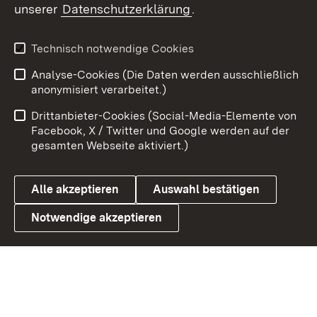
unserer
Datenschutzerklärung
.
X / Twitter
Youtube
Technisch notwendige Cookies
Analyse-Cookies (Die Daten werden ausschließlich
Zum 
anonymisiert verarbeitet.)
Impressum
Kontakt
Drittanbieter-Cookies (Social-Media-Elemente von
Benutzungshinweise
Barrierefreiheit
Facebook, X / Twitter und Google werden auf der
gesamten Webseite aktiviert.)
Datenschutz
Cookies
Alle akzeptieren
Auswahl bestätigen
Notwendige akzeptieren
Link zum Landesportal