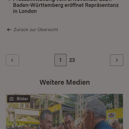
Baden-Württemberg eröffnet Repräsentanz
in London
Zurück zur Übersicht
Zur Seite
1
Zur letzten Seite
23
Zurück
Weiter
Weitere Medien
Bilder