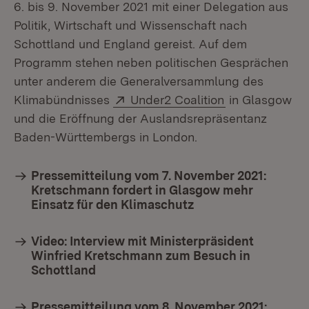
6. bis 9. November 2021 mit einer Delegation aus
Politik, Wirtschaft und Wissenschaft nach
Schottland und England gereist. Auf dem
v.l
Programm stehen neben politischen Gesprächen
Wi
unter anderem die Generalversammlung des
Wa
Extern:
(Öffnet in neu
Klimabündnisses
Under2 Coalition
in Glasgow
und die Eröffnung der Auslandsrepräsentanz
Baden-Württembergs in London.
Pressemitteilung vom 7. November 2021:
Kretschmann fordert in Glasgow mehr
Einsatz für den Klimaschutz
Video: Interview mit Ministerpräsident
Winfried Kretschmann zum Besuch in
Schottland
Pressemitteilung vom 8. November 2021: