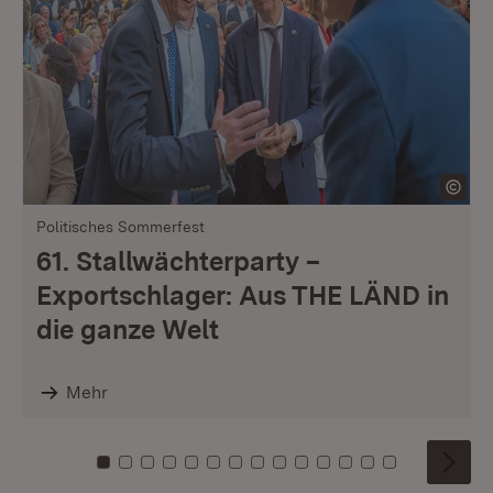
Politisches Sommerfest
61. Stallwächterparty –
Exportschlager: Aus THE LÄND in
die ganze Welt
Mehr
Zu Kachel: 0
Zu Kachel: 1
Zu Kachel: 2
Zu Kachel: 3
Zu Kachel: 4
Zu Kachel: 5
Zu Kachel: 6
Zu Kachel: 7
Zu Kachel: 8
Zu Kachel: 9
Zu Kachel: 10
Zu Kachel: 11
Zu Kachel: 12
Zu Kachel: 