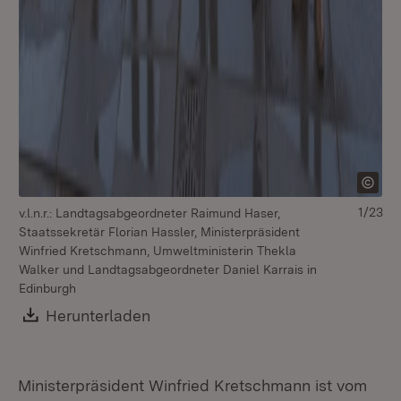
1/23
v.l.n.r.: Landtagsabgeordneter Raimund Haser,
Staatssekretär Florian Hassler, Ministerpräsident
Winfried Kretschmann, Umweltministerin Thekla
Walker und Landtagsabgeordneter Daniel Karrais in
Edinburgh
Download:
Herunterladen
(Öffnet in neuem Fenster)
Ministerpräsident Winfried Kretschmann ist vom