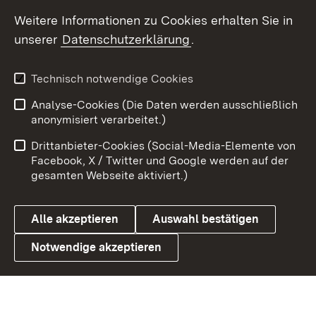
Social Wall
Weitere Informationen zu Cookies erhalten Sie in
unserer
Datenschutzerklärung
.
X / Twitter
Youtube
Technisch notwendige Cookies
Analyse-Cookies (Die Daten werden ausschließlich
Zum 
anonymisiert verarbeitet.)
Impressum
Kontakt
Drittanbieter-Cookies (Social-Media-Elemente von
Benutzungshinweise
Barrierefreiheit
Facebook, X / Twitter und Google werden auf der
gesamten Webseite aktiviert.)
Datenschutz
Cookies
Alle akzeptieren
Auswahl bestätigen
Notwendige akzeptieren
Link zum Landesportal