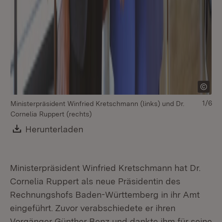
1/6
Ministerpräsident Winfried Kretschmann (links) und Dr.
Cornelia Ruppert (rechts)
Download:
Herunterladen
(Öffnet in neuem Fenster)
Ministerpräsident Winfried Kretschmann hat Dr.
Cornelia Ruppert als neue Präsidentin des
Rechnungshofs Baden-Württemberg in ihr Amt
eingeführt. Zuvor verabschiedete er ihren
Vorgänger Günther Benz und dankte ihm für seine