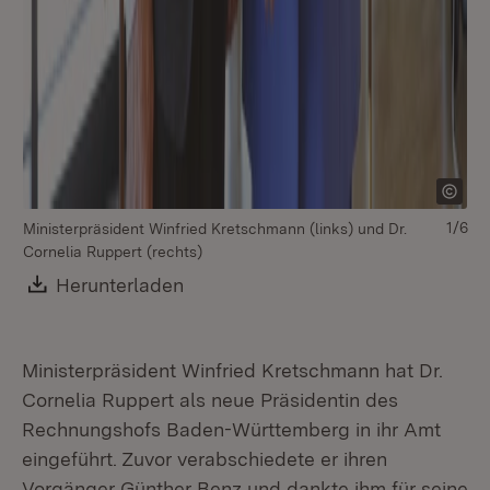
1/6
Ministerpräsident Winfried Kretschmann (links) und Dr.
Cornelia Ruppert (rechts)
Download:
Herunterladen
(Öffnet in neuem Fenster)
Ministerpräsident Winfried Kretschmann hat Dr.
Cornelia Ruppert als neue Präsidentin des
Rechnungshofs Baden-Württemberg in ihr Amt
eingeführt. Zuvor verabschiedete er ihren
Vorgänger Günther Benz und dankte ihm für seine