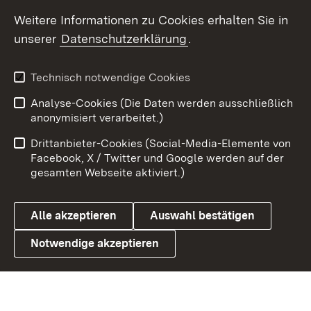
Social Wall
Weitere Informationen zu Cookies erhalten Sie in
unserer
Datenschutzerklärung
.
X / Twitter
Youtube
Technisch notwendige Cookies
Analyse-Cookies (Die Daten werden ausschließlich
Zum 
anonymisiert verarbeitet.)
Impressum
Kontakt
Drittanbieter-Cookies (Social-Media-Elemente von
Benutzungshinweise
Barrierefreiheit
Facebook, X / Twitter und Google werden auf der
gesamten Webseite aktiviert.)
Datenschutz
Cookies
Alle akzeptieren
Auswahl bestätigen
Notwendige akzeptieren
Link zum Landesportal