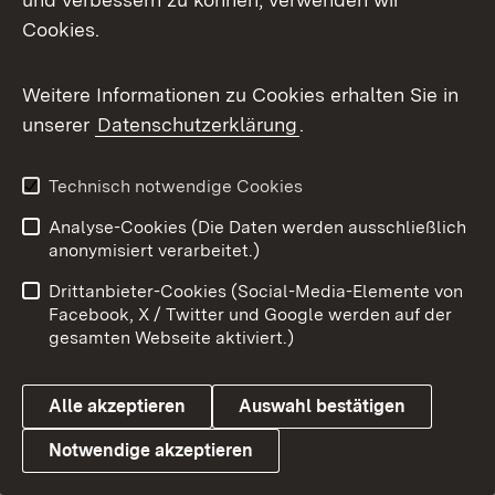
hatten damals die Sorge, dass die geforderten
Cookies.
Maßnahmen viele Betriebe an den Rand ihrer
Existenz bringen würden.
Weitere Informationen zu Cookies erhalten Sie in
unserer
Datenschutzerklärung
.
Also haben wir uns mit den Naturschützern
und den Bauernverbänden zusammengesetzt.
Technisch notwendige Cookies
Wir haben intensiv diskutiert.
Analyse-Cookies (Die Daten werden ausschließlich
anonymisiert verarbeitet.)
Am Ende hatten wir ein Gesetz, das alle
Drittanbieter-Cookies (Social-Media-Elemente von
Seiten unterstützen.
Facebook, X / Twitter und Google werden auf der
gesamten Webseite aktiviert.)
Und das, obwohl die Ziele es in sich haben:
Alle akzeptieren
Auswahl bestätigen
Unter anderem wollen wir bis 2030 den Anteil
Notwendige akzeptieren
der ökologischen Landwirtschaft auf 30 bis
40 Prozent ausbauen.