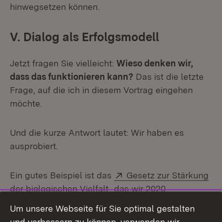
hinwegsetzen können.
V. Dialog als Erfolgsmodell
Jetzt fragen Sie vielleicht:
Wieso denken wir,
dass das funktionieren kann?
Das ist die letzte
Frage, auf die ich in diesem Vortrag eingehen
möchte.
Und die kurze Antwort lautet: Wir haben es
ausprobiert.
Extern:
Ein gutes Beispiel ist das
Gesetz zur Stärkung
(Öffnet in neuem Fenster)
der biologischen Vielfalt
, das wir 2020
verabschiedet haben. Der Anstoß dazu kam vom
Um unsere Webseite für Sie optimal gestalten
Volksbegehren „Rettet die Bienen“. Die Landwirte
und verbessern zu können, verwenden wir