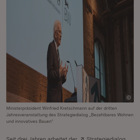
Ministerpräsident Winfried Kretschmann auf der dritten
Jahresveranstaltung des Strategiedialog „Bezahlbares Wohnen
und innovatives Bauen“
Extern:
Seit drei Jahren arbeitet der
Strategiedialog