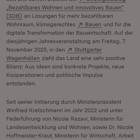
„Bezahlbares Wohnen und innovatives Bauen“
(Öffnet in neuem Fenster)
(SDB)
an Lösungen für mehr bezahlbaren
Extern:
(Öffnet in neu
Wohnraum, klimagerechtes
Bauen
und für die
digitale Transformation der Bauwirtschaft. Auf der
diesjährigen Jahresveranstaltung am Freitag, 7.
Extern:
November 2025, in den
Stuttgarter
(Öffnet in neuem Fenster)
Wagenhallen
zieht das Land eine sehr positive
Bilanz: Aus Ideen sind konkrete Projekte, neue
Kooperationen und politische Impulse
entstanden.
Seit seiner Initiierung durch Ministerpräsident
Winfried Kretschmann im Jahr 2022 und unter
Federführung von Nicole Razavi, Ministerin für
Landesentwicklung und Wohnen, sowie Dr. Nicole
Hoffmeister-Kraut, Ministerin für Wirtschaft, Arbeit