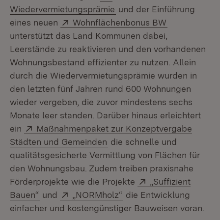
(Öffnet in neuem Fenster)
Wiedervermietungsprämie
und der Einführung
Extern:
(Öffnet in n
eines neuen
Wohnflächenbonus BW
unterstützt das Land Kommunen dabei,
Leerstände zu reaktivieren und den vorhandenen
Wohnungsbestand effizienter zu nutzen. Allein
durch die Wiedervermietungsprämie wurden in
den letzten fünf Jahren rund 600 Wohnungen
wieder vergeben, die zuvor mindestens sechs
Monate leer standen. Darüber hinaus erleichtert
Extern:
ein
Maßnahmenpaket zur Konzeptvergabe
(Öffnet in neuem Fenster)
Städten und Gemeinden
die schnelle und
qualitätsgesicherte Vermittlung von Flächen für
den Wohnungsbau. Zudem treiben praxisnahe
Extern:
Förderprojekte wie die Projekte
„Suffizient
(Öffnet in neuem Fenster)
Extern:
(Öffnet in neuem Fenste
Bauen“
und
„NORMholz“
die Entwicklung
einfacher und kostengünstiger Bauweisen voran.