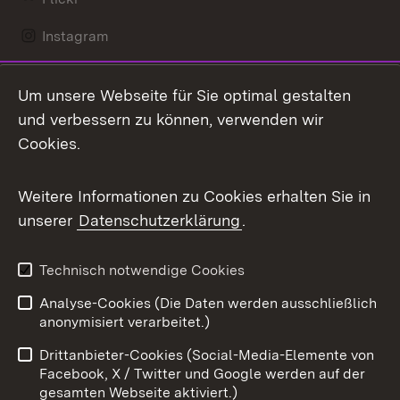
Instagram
LinkedIn
Um unsere Webseite für Sie optimal gestalten
Mastodon
und verbessern zu können, verwenden wir
Cookies.
Messenger
Social Wall
Weitere Informationen zu Cookies erhalten Sie in
unserer
Datenschutzerklärung
.
X / Twitter
Youtube
Technisch notwendige Cookies
Analyse-Cookies (Die Daten werden ausschließlich
Zum 
anonymisiert verarbeitet.)
Impressum
Kontakt
Drittanbieter-Cookies (Social-Media-Elemente von
Benutzungshinweise
Barrierefreiheit
Facebook, X / Twitter und Google werden auf der
gesamten Webseite aktiviert.)
Datenschutz
Cookies