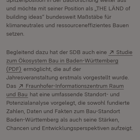
und möchte mit seiner Position als „THE LÄND of
building ideas“ bundesweit Maßstäbe für
klimaneutrales und ressourceneffizientes Bauen
setzen.
Extern:
Begleitend dazu hat der SDB auch eine
Studie
zum Ökosystem Bau in Baden-Württemberg
(Öffnet in neuem Fenster)
(PDF)
ermöglicht, die auf der
Jahresveranstaltung erstmals vorgestellt wurde.
Extern:
Das
Fraunhofer-Informationszentrum Raum
(Öffnet in neuem Fenster)
und Bau
hat eine umfassende Standort- und
Potenzialanalyse vorgelegt, die sowohl fundierte
Zahlen, Daten und Fakten zum Bau-Standort
Baden-Württemberg als auch seine Stärken,
Chancen und Entwicklungsperspektiven aufzeigt.