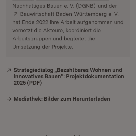
(Öffnet in neue
Nachhaltiges Bauen e. V. (DGNB)
und der
Extern:
(Öffne
Bauwirtschaft Baden-Württemberg e. V.
hat Ende 2022 ihre Arbeit aufgenommen und
vernetzt die Akteure, koordiniert die
Arbeitsgruppen und begleitet die
Umsetzung der Projekte.
Extern:
Strategiedialog „Bezahlbares Wohnen und
innovatives Bauen“: Projektdokumentation
2025 (PDF)
(Öffnet in neuem Fenster)
Mediathek: Bilder zum Herunterladen