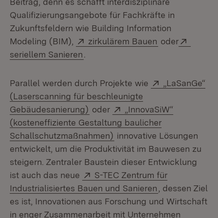
Beitrag, denn es schafft interdisziplinäre
Qualifizierungsangebote für Fachkräfte in
Zukunftsfeldern wie Building Information
Extern:
(Öffnet in neu
Extern
Modeling (BIM),
zirkulärem Bauen
oder
(Öffnet in neuem Fenster)
seriellem Sanieren
.
Extern:
Parallel werden durch Projekte wie
„LaSanGe“
(Laserscanning für beschleunigte
(Öffnet in neuem Fenster)
Extern:
Gebäudesanierung)
oder
„InnovaSiW“
(kosteneffiziente Gestaltung baulicher
(Öffnet in neuem Fenster)
Schallschutzmaßnahmen)
innovative Lösungen
entwickelt, um die Produktivität im Bauwesen zu
steigern. Zentraler Baustein dieser Entwicklung
Extern:
ist auch das neue
S-TEC Zentrum für
(Öffnet in neu
Industrialisiertes Bauen und Sanieren
, dessen Ziel
es ist, Innovationen aus Forschung und Wirtschaft
in enger Zusammenarbeit mit Unternehmen