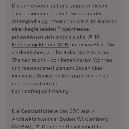
Die Jahresveranstaltung zeigte in diesem
Jahr besonders deutlich, wie stark der
Strategiedialog inzwischen wirkt: Im Rahmen
einer begleitenden Projektmesse
Extern:
präsentierten sich erstmals alle
18
(Öffnet in neuem Fenster)
Förderprojekte des SDB
auf einen Blick. Sie
verdeutlichen, wie breit das Spektrum an
Themen reicht – von bezahlbarem Wohnen
und ressourceneffizientem Bauen über
innovative Sanierungskonzepte bis hin zu
neuen Ansätzen der
Fachkräftequalifizierung.
Extern:
Die Geschäftsstelle des SDB aus
Architektenkammer Baden-Württemberg
(Öffnet in neuem Fenster)
Extern:
(AKBW)
,
Deutsche Gesellschaft für