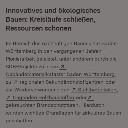
Innovatives und ökologisches
Bauen: Kreisläufe schließen,
Ressourcen schonen
Im Bereich des nachhaltigen Bauens hat Baden-
Württemberg in den vergangenen Jahren
Pionierarbeit geleistet, unter anderem durch die
Extern:
SDB-Projekte zu einem
(Öffn
Gebäudematerialkataster Baden-Württemberg
,
Extern:
(Öffnet in
zu
regionalen Sekundärrohstoffzentren
oder
Extern:
(Öff
zur Wiederverwendung von
Stahlbetonteilen
,
Extern:
(Öffnet in neuem Fenst
Extern:
tragenden Holzbaustoffen
oder
(Öffnet in neuem Fen
gebrauchten Brandschutztüren
. Hierdurch
wurden wichtige Grundlagen für zirkuläres Bauen
geschaffen.