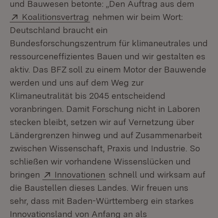
und Bauwesen betonte: „Den Auftrag aus dem
Extern:
(Öffnet in neuem Fenster)
Koalitionsvertrag
nehmen wir beim Wort:
Deutschland braucht ein
Bundesforschungszentrum für klimaneutrales und
ressourceneffizientes Bauen und wir gestalten es
aktiv. Das BFZ soll zu einem Motor der Bauwende
werden und uns auf dem Weg zur
Klimaneutralität bis 2045 entscheidend
voranbringen. Damit Forschung nicht in Laboren
stecken bleibt, setzen wir auf Vernetzung über
Ländergrenzen hinweg und auf Zusammenarbeit
zwischen Wissenschaft, Praxis und Industrie. So
schließen wir vorhandene Wissenslücken und
Extern:
(Öffnet in neuem Fenster)
bringen
Innovationen
schnell und wirksam auf
die Baustellen dieses Landes. Wir freuen uns
sehr, dass mit Baden-Württemberg ein starkes
Innovationsland von Anfang an als