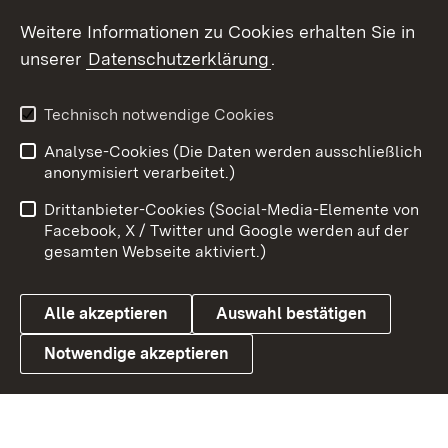
Social Wall
Weitere Informationen zu Cookies erhalten Sie in
unserer
Datenschutzerklärung
.
X / Twitter
Youtube
Technisch notwendige Cookies
Analyse-Cookies (Die Daten werden ausschließlich
Zum 
anonymisiert verarbeitet.)
Impressum
Kontakt
Drittanbieter-Cookies (Social-Media-Elemente von
Benutzungshinweise
Barrierefreiheit
Facebook, X / Twitter und Google werden auf der
gesamten Webseite aktiviert.)
Datenschutz
Cookies
Alle akzeptieren
Auswahl bestätigen
Notwendige akzeptieren
Link zum Landesportal