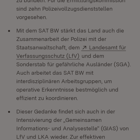
zu bündeln. Für die Ermittlungskommission
sind zehn Polizeivollzugsdienststellen
vorgesehen.
Mit dem SAT BW stärkt das Land auch die
Zusammenarbeit der Polizei mit der
Extern:
Staatsanwaltschaft, dem
Landesamt für
(Öffnet in neuem Fenste
Verfassungsschutz (LfV)
und dem
Sonderstab für gefährliche Ausländer (SGA).
Auch arbeitet das SAT BW mit
interdisziplinären Arbeitsgruppen, um
operative Erkenntnisse bestmöglich und
effizient zu koordinieren.
Dieser Gedanke findet sich auch in der
Intensivierung der „Gemeinsamen
Informations- und Analysestelle“ (GIAS) von
LfV und LKA wieder. Zur effektiven