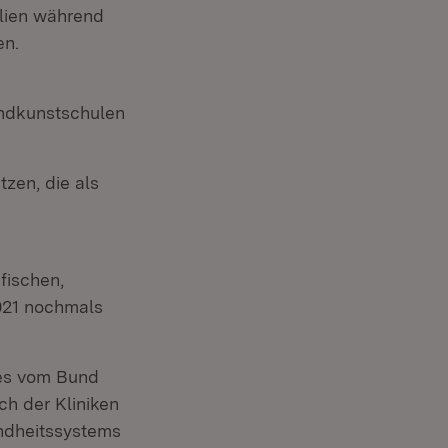
ilien während
en.
ndkunstschulen
zen, die als
fischen,
021 nochmals
des vom Bund
ch der Kliniken
ndheitssystems