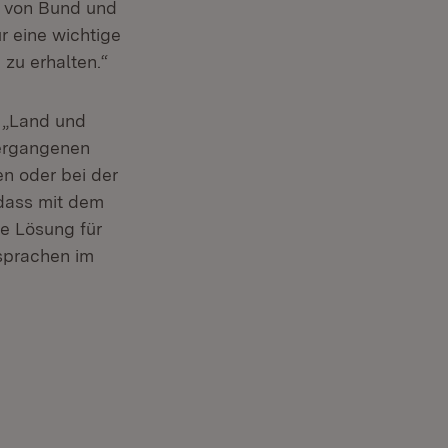
e von Bund und
r eine wichtige
zu erhalten.“
(Öffnet in neuem Fenster)
: „Land und
ergangenen
en oder bei der
 dass mit dem
he Lösung für
sprachen im