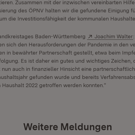
stieren. Zusammen mit der inzwischen vereinbarten Hilf
isierung des ÖPNV halten wir die gefundene Einigung fü
um die Investitionsfähigkeit der kommunalen Haushalte 
Extern:
Landkreistages Baden-Württemberg
Joachim Walter
 sich den Herausforderungen der Pandemie in den v
en in bewährter Partnerschaft gestellt, etwa beim Impf
olgung. Es ist daher ein gutes und wichtiges Zeichen,
un auch in finanzieller Hinsicht eine partnerschaftlic
ushaltsjahr gefunden wurde und bereits Verfahrensab
n Haushalt 2022 getroffen werden konnten.“
Weitere Meldungen