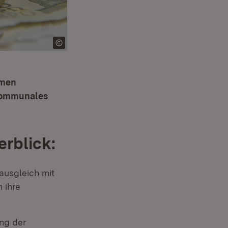
amen
 kommunales
rblick:
usgleich mit
 ihre
ung der