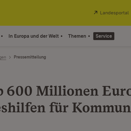
Extern:
Landesportal
In Europa und der Welt
Themen
Service
ngen
Pressemitteilung
 600 Millionen Eur
shilfen für Kommu