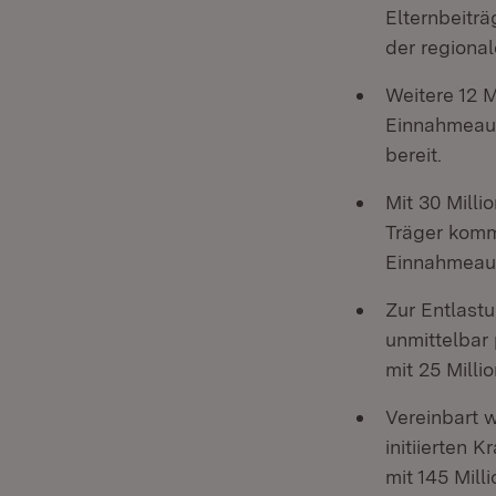
Elternbeitr
der regional
Weitere 12 M
Einnahmeaus
bereit.
Mit 30 Mill
Träger komm
Einnahmeausf
Zur Entlast
unmittelba
mit 25 Milli
Vereinbart 
initiierten 
mit 145 Mil