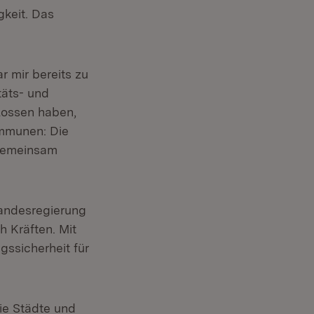
gkeit. Das
r mir bereits zu
täts- und
lossen haben,
ommunen: Die
 gemeinsam
Landesregierung
h Kräften. Mit
ssicherheit für
fnet in neuem Fenster)
Die Städte und