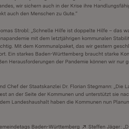
ndes, wir sichern auch in der Krise ihre Handlungsfähi
ekt auch den Menschen zu Gute.“
omas Strobl: „Schnelle Hilfe ist doppelte Hilfe – das wa
napandemie mit dem letztjährigen kommunalen Stabili
chtig. Mit dem Kommunalpaket, das wir gestern gesch
fort. Ein starkes Baden-Württemberg braucht starke K
ßen Herausforderungen der Pandemie können wir nur
und Chef der Staatskanzlei Dr. Florian Stegmann: „Die 
fest an der Seite der Kommunen und unterstützt sie nac
s dem Landeshaushalt haben die Kommunen nun Planung
Extern:
(Öf
Gemeindetags Baden-Württemberg
Steffen Jäger
: „