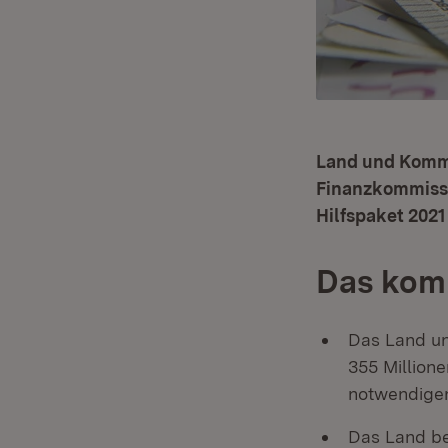
Land und Kommu
Finanzkommissi
Hilfspaket 2021
Das komm
Das Land un
355 Million
notwendigen
Das Land bet