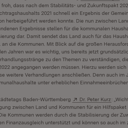
froh, dass nach dem Stabilitäts- und Zukunftspakt 20
htragshaushalts 2021 schnell ein Ergebnis der Geme
n herbeigeführt werden konnte. Die nun zwischen Lan
denen Ergebnisse stellen für die kommunalen Hausha
isierung dar. Damit sendet das Land auch für das Hausha
l an die Kommunen. Mit Blick auf die großen Herausfo
n Jahren war es wichtig, uns bereits jetzt grundsätzlic
rhandlungsstränge zu den Themen zu verständigen, di
 2022 angegangen werden müssen. Hierzu werden sich 
e weitere Verhandlungen anschließen. Denn auch im 
unalhaushalte unter erheblichen Einnahmeeinbrüchen 
Extern:
(Öffnet
Städtetags Baden-Württemberg
Dr. Peter Kurz
: „Wich
igung zwischen Land und Kommunen für ein Hilfspaket
Die Kommunen werden durch die Stabilisierung der Zu
 Finanzausgleich unterstützt und können so auch im 