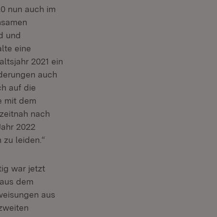
20 nun auch im
insamen
d und
lte eine
ltsjahr 2021 ein
rderungen auch
h auf die
e mit dem
zeitnah nach
Jahr 2022
zu leiden.“
 in neuem Fenster)
tig war jetzt
 aus dem
weisungen aus
zweiten