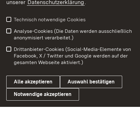
unserer
Datenschutzerklärung
.
X / Twitter
Youtube
Technisch notwendige Cookies
Analyse-Cookies (Die Daten werden ausschließlich
Zum 
anonymisiert verarbeitet.)
Impressum
Kontakt
Drittanbieter-Cookies (Social-Media-Elemente von
Benutzungshinweise
Barrierefreiheit
Facebook, X / Twitter und Google werden auf der
gesamten Webseite aktiviert.)
Datenschutz
Cookies
Alle akzeptieren
Auswahl bestätigen
Notwendige akzeptieren
Link zum Landesportal