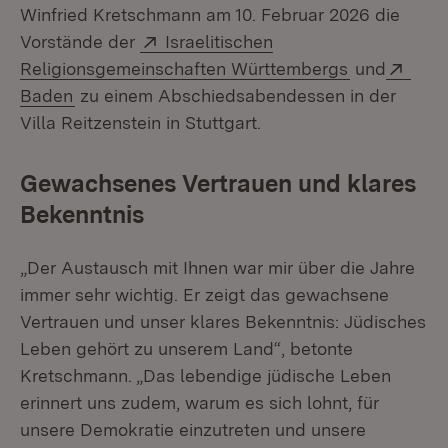
Winfried Kretschmann am 10. Februar 2026 die
Extern:
Vorstände der
Israelitischen
(Öffnet in 
Exte
Religionsgemeinschaften Württembergs
und
(Öffnet in neuem Fenster)
Baden
zu einem Abschiedsabendessen in der
Villa Reitzenstein in Stuttgart.
Gewachsenes Vertrauen und klares
Bekenntnis
„Der Austausch mit Ihnen war mir über die Jahre
immer sehr wichtig. Er zeigt das gewachsene
Vertrauen und unser klares Bekenntnis: Jüdisches
Leben gehört zu unserem Land“, betonte
Kretschmann. „Das lebendige jüdische Leben
erinnert uns zudem, warum es sich lohnt, für
unsere Demokratie einzutreten und unsere