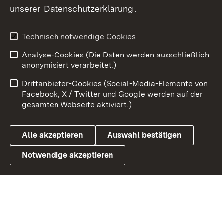
unserer
Datenschutzerklärung
.
X / Twitter
Youtube
Technisch notwendige Cookies
Analyse-Cookies (Die Daten werden ausschließlich
Zum 
anonymisiert verarbeitet.)
Impressum
Kontakt
Drittanbieter-Cookies (Social-Media-Elemente von
Benutzungshinweise
Barrierefreiheit
Facebook, X / Twitter und Google werden auf der
gesamten Webseite aktiviert.)
Datenschutz
Cookies
Alle akzeptieren
Auswahl bestätigen
Notwendige akzeptieren
Link zum Landesportal