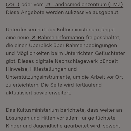
(Öffnet in neuem Fenster)
Extern:
(Öf
(ZSL)
oder vom
Landesmedienzentrum (LMZ)
.
Diese Angebote werden sukzessive ausgebaut.
Unterdessen hat das Kultusministerium jüngst
Extern:
(Öffnet in neuem Fe
eine neue
Rahmeninformation
freigeschaltet,
die einen Überblick über Rahmenbedingungen
und Möglichkeiten beim Unterrichten Geflüchteter
gibt. Dieses digitale Nachschlagewerk bündelt
Hinweise, Hilfestellungen und
Unterstützungsinstrumente, um die Arbeit vor Ort
zu erleichtern. Die Seite wird fortlaufend
aktualisiert sowie erweitert.
Das Kultusministerium berichtete, dass weiter an
Lösungen und Hilfen vor allem für geflüchtete
Kinder und Jugendliche gearbeitet wird, sowohl