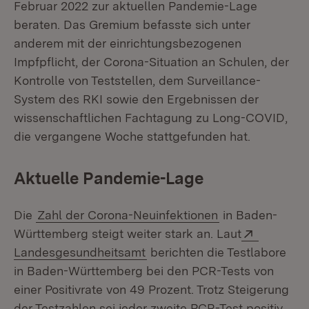
Februar 2022 zur aktuellen Pandemie-Lage
beraten. Das Gremium befasste sich unter
anderem mit der einrichtungsbezogenen
Impfpflicht, der Corona-Situation an Schulen, der
Kontrolle von Teststellen, dem Surveillance-
System des RKI sowie den Ergebnissen der
wissenschaftlichen Fachtagung zu Long-COVID,
die vergangene Woche stattgefunden hat.
Aktuelle Pandemie-Lage
Die
Zahl der Corona-Neuinfektionen
in Baden-
Extern:
Württemberg steigt weiter stark an. Laut
(Öffnet in neuem Fenster)
Landesgesundheitsamt
berichten die Testlabore
in Baden-Württemberg bei den PCR-Tests von
einer Positivrate von 49 Prozent. Trotz Steigerung
der Testzahlen sei jeder zweite PCR-Test positiv.