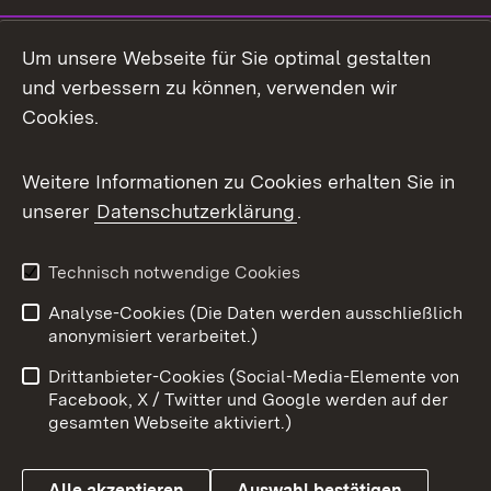
LinkedIn
Um unsere Webseite für Sie optimal gestalten
Mastodon
und verbessern zu können, verwenden wir
Cookies.
Messenger
Social Wall
Weitere Informationen zu Cookies erhalten Sie in
unserer
Datenschutzerklärung
.
X / Twitter
Youtube
Technisch notwendige Cookies
Analyse-Cookies (Die Daten werden ausschließlich
Zum 
anonymisiert verarbeitet.)
Impressum
Kontakt
Drittanbieter-Cookies (Social-Media-Elemente von
Benutzungshinweise
Barrierefreiheit
Facebook, X / Twitter und Google werden auf der
gesamten Webseite aktiviert.)
Datenschutz
Cookies
Alle akzeptieren
Auswahl bestätigen