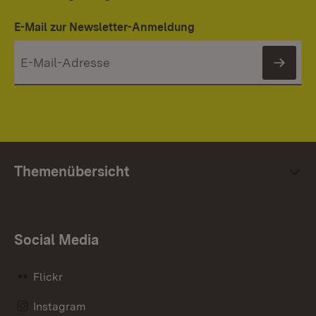
E-Mail zur Newsletter-Anmeldung
News
Themenübersicht
Social Media
Flickr
Instagram