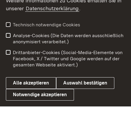
Weitere Informationen zu Cookies erhalten Sie in
unserer
Datenschutzerklärung
.
X / Twitter
Youtube
Technisch notwendige Cookies
Analyse-Cookies (Die Daten werden ausschließlich
Zum 
anonymisiert verarbeitet.)
Impressum
Kontakt
Drittanbieter-Cookies (Social-Media-Elemente von
Benutzungshinweise
Barrierefreiheit
Facebook, X / Twitter und Google werden auf der
gesamten Webseite aktiviert.)
Datenschutz
Cookies
Alle akzeptieren
Auswahl bestätigen
Notwendige akzeptieren
Link zum Landesportal