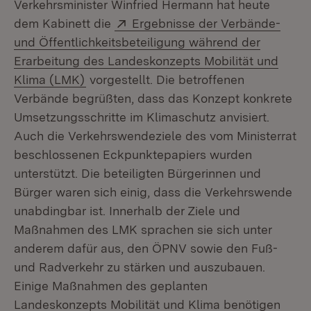
Verkehrsminister Winfried Hermann hat heute
Extern:
dem Kabinett die
Ergebnisse der Verbände-
und Öffentlichkeitsbeteiligung während der
Erarbeitung des Landeskonzepts Mobilität und
(Öffnet in neuem Fenster)
Klima (LMK)
vorgestellt. Die betroffenen
Verbände begrüßten, dass das Konzept konkrete
Umsetzungsschritte im Klimaschutz anvisiert.
Auch die Verkehrswendeziele des vom Ministerrat
beschlossenen Eckpunktepapiers wurden
unterstützt. Die beteiligten Bürgerinnen und
Bürger waren sich einig, dass die Verkehrswende
unabdingbar ist. Innerhalb der Ziele und
Maßnahmen des LMK sprachen sie sich unter
anderem dafür aus, den ÖPNV sowie den Fuß-
und Radverkehr zu stärken und auszubauen.
Einige Maßnahmen des geplanten
Landeskonzepts Mobilität und Klima benötigen