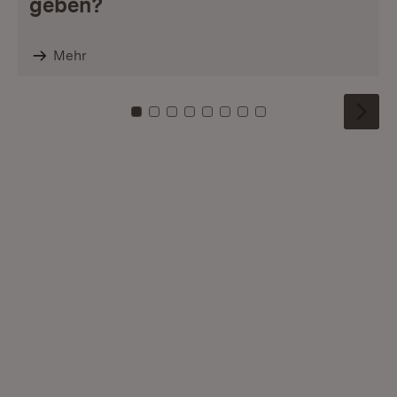
geben?
Mehr
Zu Kachel: 0
Zu Kachel: 1
Zu Kachel: 2
Zu Kachel: 3
Zu Kachel: 4
Zu Kachel: 5
Zu Kachel: 6
Zu Kachel: 7