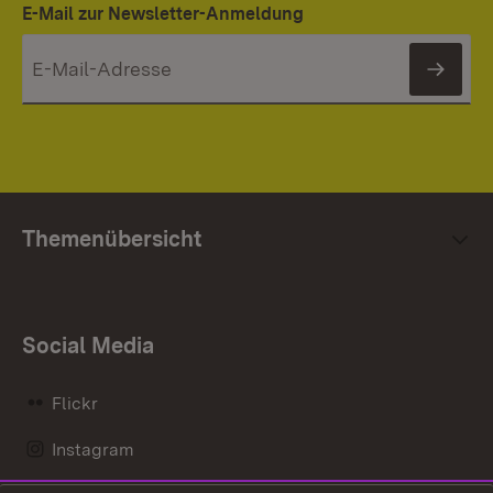
E-Mail zur Newsletter-Anmeldung
News
Themenübersicht
Social Media
Flickr
Instagram