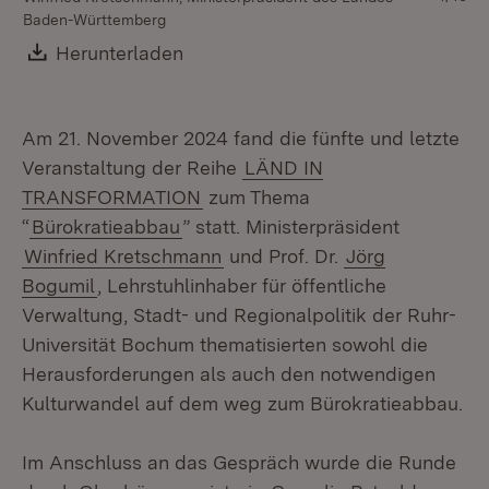
Baden-Württemberg
Ve
Un
Download:
Herunterladen
(Öffnet in neuem Fenster)
Am 21. November 2024 fand die fünfte und letzte
Veranstaltung der Reihe
LÄND IN
TRANSFORMATION
zum Thema
“
Bürokratieabbau
” statt. Ministerpräsident
Winfried Kretschmann
und Prof. Dr.
Jörg
Bogumil
, Lehrstuhlinhaber für öffentliche
Verwaltung, Stadt- und Regionalpolitik der Ruhr-
Universität Bochum thematisierten sowohl die
Herausforderungen als auch den notwendigen
Kulturwandel auf dem weg zum Bürokratieabbau.
Im Anschluss an das Gespräch wurde die Runde