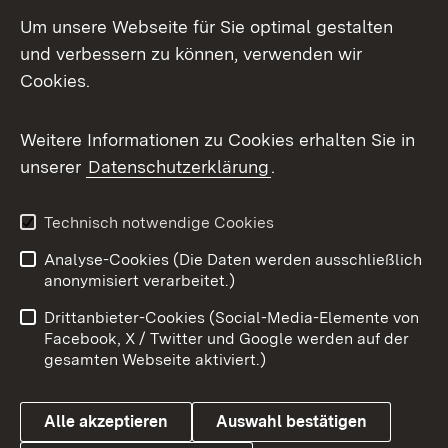
LinkedIn
Um unsere Webseite für Sie optimal gestalten
Mastodon
und verbessern zu können, verwenden wir
Cookies.
Messenger
Social Wall
Weitere Informationen zu Cookies erhalten Sie in
unserer
Datenschutzerklärung
.
X / Twitter
Youtube
Technisch notwendige Cookies
Analyse-Cookies (Die Daten werden ausschließlich
Zum 
anonymisiert verarbeitet.)
Impressum
Kontakt
Drittanbieter-Cookies (Social-Media-Elemente von
Benutzungshinweise
Barrierefreiheit
Facebook, X / Twitter und Google werden auf der
gesamten Webseite aktiviert.)
Datenschutz
Cookies
Alle akzeptieren
Auswahl bestätigen