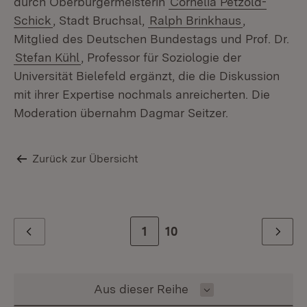
durch Oberbürgermeisterin
Cornelia Petzold-
Schick
, Stadt Bruchsal,
Ralph Brinkhaus
,
Mitglied des Deutschen Bundestags und Prof. Dr.
Stefan Kühl
, Professor für Soziologie der
Universität Bielefeld ergänzt, die die Diskussion
mit ihrer Expertise nochmals anreicherten. Die
Moderation übernahm Dagmar Seitzer.
Zurück zur Übersicht
Zur Seite
1
Zur letzten Seite
10
Zurück
Weiter
Inhalt auswählen
Aus dieser Reihe