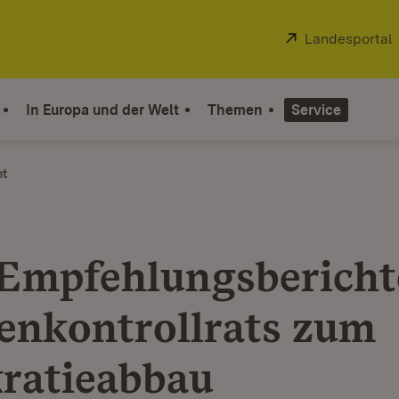
Extern:
Landesportal
In Europa und der Welt
Themen
Service
ht
Empfehlungsbericht
nkontrollrats zum
ratieabbau