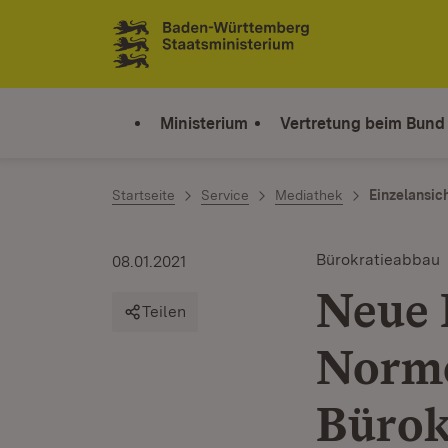
Zum Inhalt springen
Link zur Startseite
Ministerium
Vertretung beim Bund
Startseite
Service
Mediathek
Einzelansic
Bürokratieabbau
08.01.2021
Neue 
Teilen
Norme
Bürok