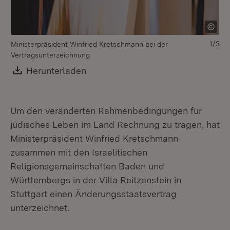
1/3
Ministerpräsident Winfried Kretschmann bei der
Pr
Vertragsunterzeichnung
IR
Kr
Download:
Herunterladen
(Öffnet in neuem Fenster)
Vo
Um den veränderten Rahmenbedingungen für
jüdisches Leben im Land Rechnung zu tragen, hat
Ministerpräsident Winfried Kretschmann
zusammen mit den Israelitischen
Religionsgemeinschaften Baden und
Württembergs in der Villa Reitzenstein in
Stuttgart einen Änderungsstaatsvertrag
unterzeichnet.