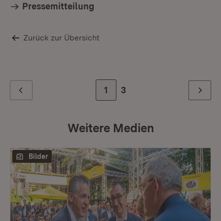
Pressemitteilung
Zurück zur Übersicht
Zur Seite
1
Zur letzten Seite
3
Zurück
Weiter
Weitere Medien
Bilder