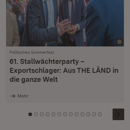
Politisches Sommerfest
61. Stallwächterparty –
Exportschlager: Aus THE LÄND in
die ganze Welt
Mehr
Zu Kachel: 0
Zu Kachel: 1
Zu Kachel: 2
Zu Kachel: 3
Zu Kachel: 4
Zu Kachel: 5
Zu Kachel: 6
Zu Kachel: 7
Zu Kachel: 8
Zu Kachel: 9
Zu Kachel: 10
Zu Kachel: 11
Zu Kachel: 1