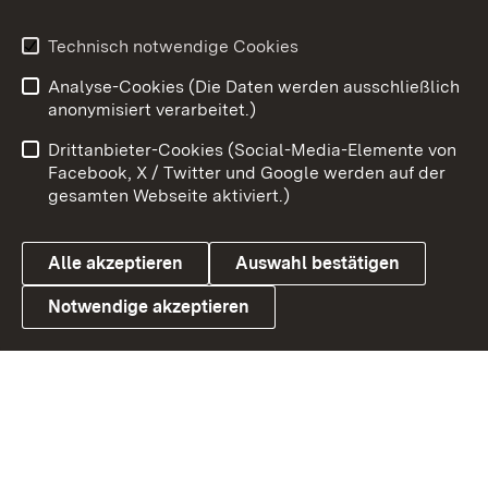
Youtube
Technisch notwendige Cookies
Analyse-Cookies (Die Daten werden ausschließlich
Zum 
anonymisiert verarbeitet.)
Impressum
Kontakt
Drittanbieter-Cookies (Social-Media-Elemente von
Benutzungshinweise
Barrierefreiheit
Facebook, X / Twitter und Google werden auf der
gesamten Webseite aktiviert.)
Datenschutz
Cookies
Alle akzeptieren
Auswahl bestätigen
Notwendige akzeptieren
Link zum Landesportal