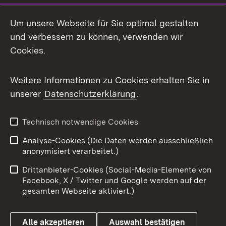
LinkedIn
Um unsere Webseite für Sie optimal gestalten
Mastodon
und verbessern zu können, verwenden wir
Cookies.
Messenger
Social Wall
Weitere Informationen zu Cookies erhalten Sie in
unserer
Datenschutzerklärung
.
X / Twitter
Youtube
Technisch notwendige Cookies
Analyse-Cookies (Die Daten werden ausschließlich
Zum 
anonymisiert verarbeitet.)
Impressum
Kontakt
Drittanbieter-Cookies (Social-Media-Elemente von
Benutzungshinweise
Barrierefreiheit
Facebook, X / Twitter und Google werden auf der
gesamten Webseite aktiviert.)
Datenschutz
Cookies
Alle akzeptieren
Auswahl bestätigen