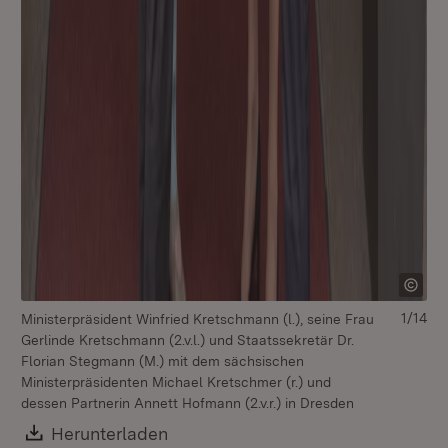
1/14
Ministerpräsident Winfried Kretschmann (l.), seine Frau
Gerlinde Kretschmann (2.v.l.) und Staatssekretär Dr.
Florian Stegmann (M.) mit dem sächsischen
Ministerpräsidenten Michael Kretschmer (r.) und
dessen Partnerin Annett Hofmann (2.v.r.) in Dresden
Download:
Herunterladen
(Öffnet in neuem Fenster)