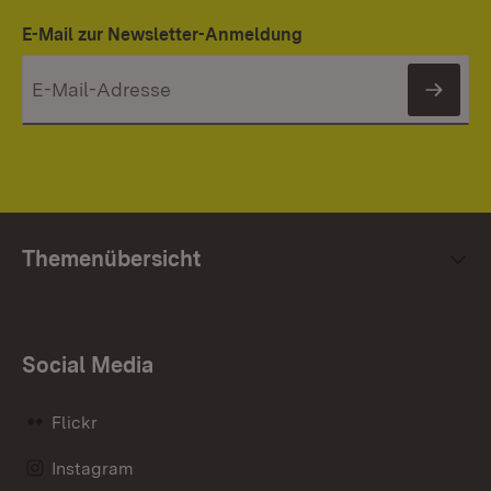
E-Mail zur Newsletter-Anmeldung
News
Themenübersicht
Social Media
Flickr
Instagram