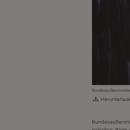
Bundesaußenministe
Download:
Herunterlad
Bundesaußenmini
gehalten. Beim 