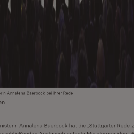
rin Annalena Baerbock bei ihrer Rede
en
(Öffnet in neuem Fenster)
sterin Annalena Baerbock hat die „Stuttgarter Rede 
anschließenden Austausch betonte Ministerpräsident W