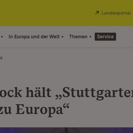
Extern:
Landesportal
In Europa und der Welt
Themen
Service
ht
ock hält „Stuttgarte
zu Europa“