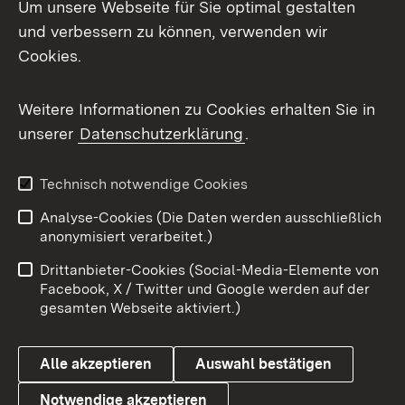
Um unsere Webseite für Sie optimal gestalten
Mastodon
und verbessern zu können, verwenden wir
Cookies.
Messenger
Social Wall
Weitere Informationen zu Cookies erhalten Sie in
unserer
Datenschutzerklärung
.
X / Twitter
Youtube
Technisch notwendige Cookies
Analyse-Cookies (Die Daten werden ausschließlich
Zum 
anonymisiert verarbeitet.)
Impressum
Kontakt
Drittanbieter-Cookies (Social-Media-Elemente von
Benutzungshinweise
Barrierefreiheit
Facebook, X / Twitter und Google werden auf der
gesamten Webseite aktiviert.)
Datenschutz
Cookies
Alle akzeptieren
Auswahl bestätigen
Notwendige akzeptieren