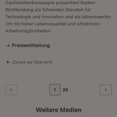
Dachmarkenkampagne präsentiert Baden-
Württemberg als führenden Standort für
Technologie und Innovation und als lebenswerten
Ort mit hoher Lebensqualität und attraktiven
Arbeitsmöglichkeiten.
Pressemitteilung
Zurück zur Übersicht
Zur Seite
1
Zur letzten Seite
24
Zurück
Weiter
Weitere Medien