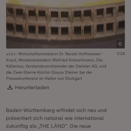
1/24
v.l.n.r.: Wirtschaftsministerin Dr. Nicole Hoffmeister-
v.l
Kraut, Ministerpräsident Winfried Kretschmann, Ola
Wi
Källenius, Vorstandsvorsitzender der Daimler AG, und
Mi
die Zwei-Sterne-Köchin Douce Steiner bei der
Vo
Pressekonferenz im Hafen von Stuttgart
St
im
Download:
Herunterladen
(Öffnet in neuem Fenster)
Baden-Württemberg erfindet sich neu und
präsentiert sich national wie international
zukünftig als „THE LÄND“. Die neue