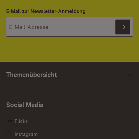
E-Mail zur Newsletter-Anmeldung
News
Themenübersicht
Social Media
Flickr
Instagram