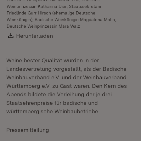
Weinprinzessin Katharina Dier; Staatssekretärin
We
Friedlinde Gurr-Hirsch (ehemalige Deutsche
We
Weinkönigin); Badische Weinkönigin Magdalena Malin,
Deutsche Weinprinzessin Mara Walz
Download:
Herunterladen
(Öffnet in neuem Fenster)
Weine bester Qualität wurden in der
Landesvertretung vorgestellt, als der Badische
Weinbauverband e.V. und der Weinbauverband
Württemberg e.V. zu Gast waren. Den Kern des
Abends bildete die Verleihung der je drei
Staatsehrenpreise für badische und
württembergische Weinbaubetriebe.
Pressemitteilung