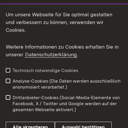
LinkedIn
Um unsere Webseite für Sie optimal gestalten
Mastodon
und verbessern zu können, verwenden wir
Cookies.
Messenger
Social Wall
Weitere Informationen zu Cookies erhalten Sie in
unserer
Datenschutzerklärung
.
X / Twitter
Youtube
Technisch notwendige Cookies
Analyse-Cookies (Die Daten werden ausschließlich
Zum 
anonymisiert verarbeitet.)
Impressum
Kontakt
Drittanbieter-Cookies (Social-Media-Elemente von
Benutzungshinweise
Barrierefreiheit
Facebook, X / Twitter und Google werden auf der
gesamten Webseite aktiviert.)
Datenschutz
Cookies
Alle akzeptieren
Auswahl bestätigen