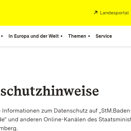
Extern:
Landesportal
In Europa und der Welt
Themen
Service
schutzhinweise
ie Informationen zum Datenschutz auf „StM.Baden
e“ und anderen Online-Kanälen des Staatsminis
mberg.