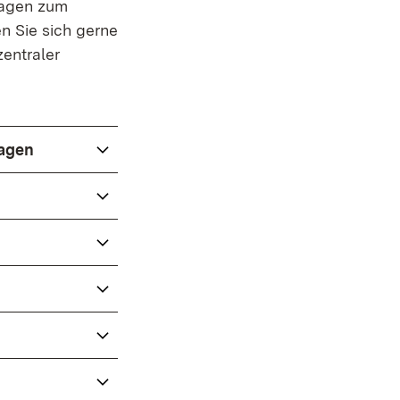
ragen zum
en Sie sich gerne
er)
zentraler
lagen