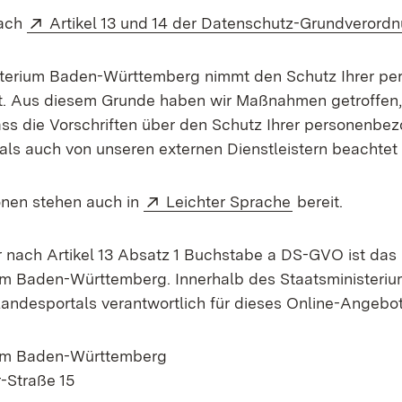
Extern:
nach
Artikel 13 und 14 der Datenschutz-Grundverord
terium Baden-Württemberg nimmt den Schutz Ihrer per
t. Aus diesem Grunde haben wir Maßnahmen getroffen,
dass die Vorschriften über den Schutz Ihrer personenb
als auch von unseren externen Dienstleistern beachtet
Extern:
(Öffnet in neu
onen stehen auch in
Leichter Sprache
bereit.
r nach Artikel 13 Absatz 1 Buchstabe a DS-GVO ist das
um Baden-Württemberg. Innerhalb des Staatsministerium
andesportals verantwortlich für dieses Online-Angebot
ium Baden-Württemberg
-Straße 15