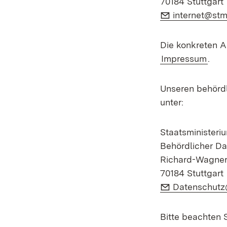
70184 Stuttgart
E-Mail:
internet@stm
Die konkreten A
Impressum
.
Unseren behördl
unter:
Staatsminister
Behördlicher Da
Richard-Wagner
70184 Stuttgart
E-Mail:
Datenschutz
Bitte beachten 