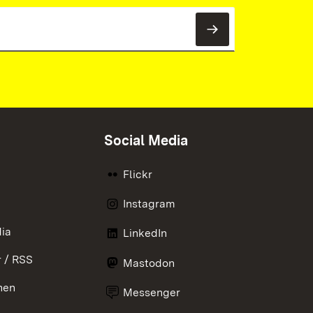
Newsletter 
Social Media
Flickr
Instagram
ia
LinkedIn
 / RSS
Mastodon
nen
Messenger