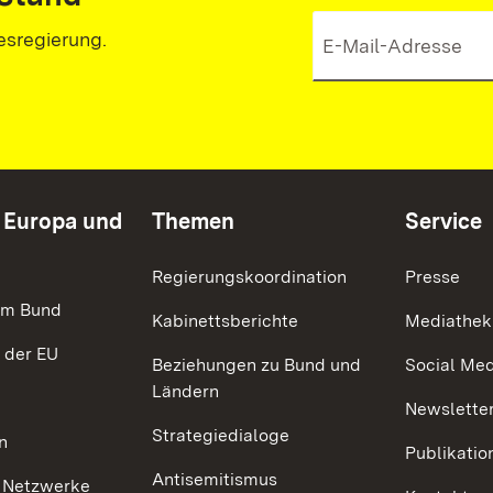
esregierung.
n Europa und
Themen
Service
Regierungskoordination
Presse
im Bund
Kabinettsberichte
Mediathek
 der EU
Beziehungen zu Bund und
Social Med
Ländern
Newsletter
Strategiedialoge
n
Publikatio
Antisemitismus
 Netzwerke