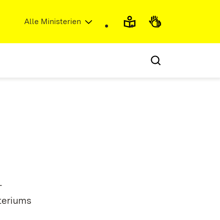
(Öffnet in neuem Fenster)
Alle Ministerien
-
teriums