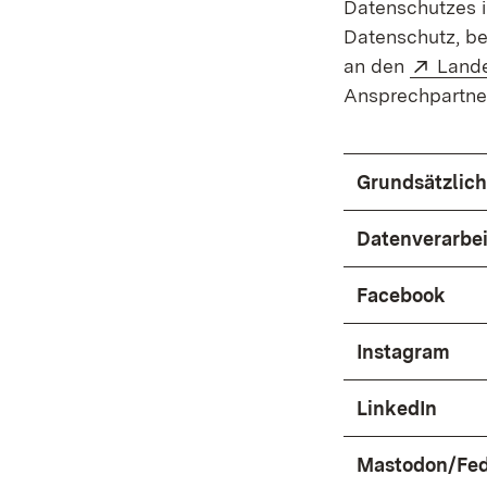
Datenschutzes i
Datenschutz, bei
Exter
an den
Lande
Ansprechpartne
Grundsätzlic
Datenverarbei
Facebook
Instagram
LinkedIn
Mastodon/Fed