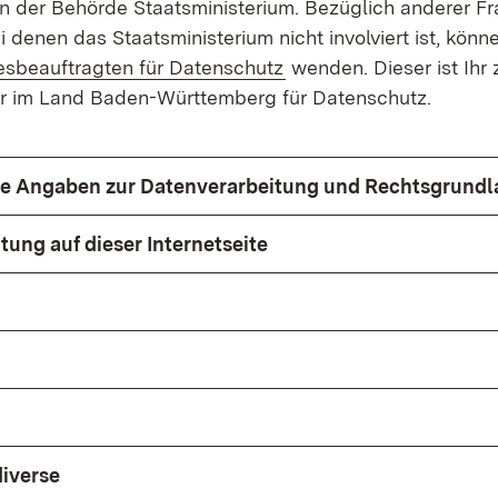
n der Behörde Staatsministerium. Bezüglich anderer F
 denen das Staatsministerium nicht involviert ist, könn
n:
(Öffnet in neuem Fenst
sbeauftragten für Datenschutz
wenden. Dieser ist Ihr 
r im Land Baden-Württemberg für Datenschutz.
he Angaben zur Datenverarbeitung und Rechtsgrund
tung auf dieser Internetseite
iverse