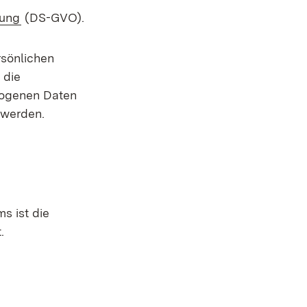
(Öffnet in neuem Fenster)
nung
(DS-GVO).
sönlichen
 die
ezogenen Daten
 werden.
em Fenster)
s ist die
.