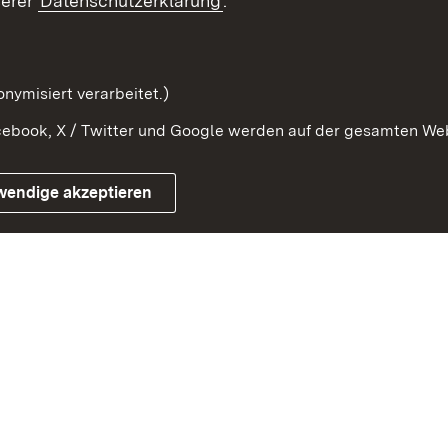
serer
Datenschutzerklärung
.
Protokoll und
Konsulatswesen
zusammenarbeit
Orden und Ehrenzeichen
nymisiert verarbeitet.)
ebook, X / Twitter und Google werden auf der gesamten Webs
Impressum
Kontakt
Benutzungshinwe
wendige akzeptieren