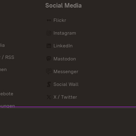
Social Media
Flickr
Instagram
ia
LinkedIn
 / RSS
Mastodon
nen
Messenger
Social Wall
gebote
X / Twitter
bungen
Youtube
nd Verordnungen