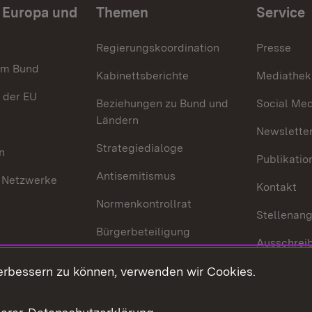
n Europa und
Themen
Service
Regierungskoordination
Presse
im Bund
Kabinettsberichte
Mediathek
 der EU
Beziehungen zu Bund und
Social Med
Ländern
Newsletter
Strategiedialoge
n
Publikatio
Antisemitismus
 Netzwerke
Kontakt
Normenkontrollrat
Stellenan
Bürgerbeteiligung
Ausschrei
Medienpolitik
Europapool
erbessern zu können, verwenden wir Cookies.
Gesetze u
Innovationslabor
mberg in der