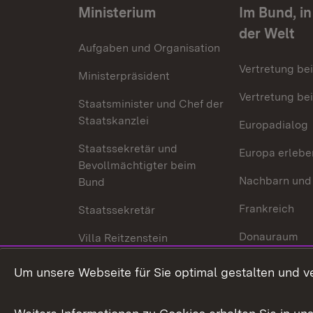
Ministerium
Im Bund, i
der Welt
Aufgaben und Organisation
Vertretung be
Ministerpräsident
Vertretung bei
Staatsminister und Chef der
Staatskanzlei
Europadialog
Staatssekretär und
Europa erlebe
Bevollmächtigter beim
Nachbarn und
Bund
Frankreich
Staatssekretär
Donauraum
Villa Reitzenstein
Dynamischer 
Kontakt und Anfahrt
Um unsere Webseite für Sie optimal gestalten und v
Baden-Württe
Welt