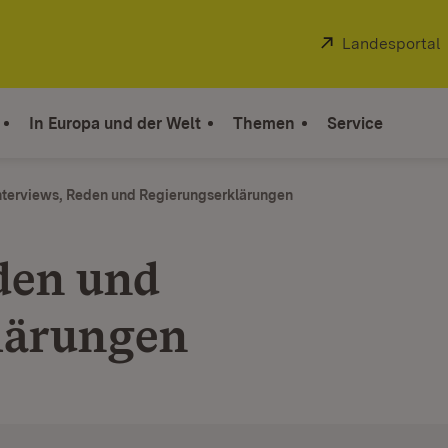
Extern:
Landesportal
In Europa und der Welt
Themen
Service
nterviews, Reden und Regierungserklärungen
den und
lärungen