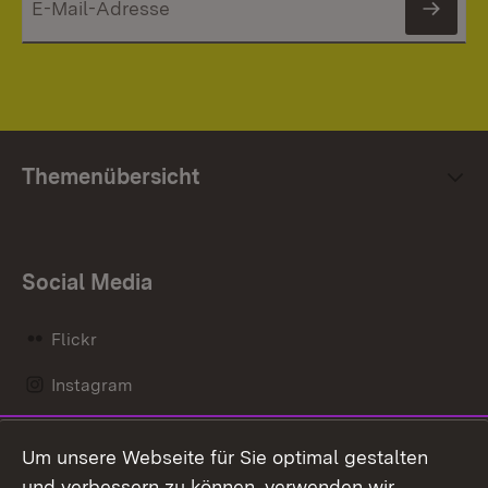
News
Themenübersicht
Social Media
Flickr
Instagram
LinkedIn
Um unsere Webseite für Sie optimal gestalten
Mastodon
und verbessern zu können, verwenden wir