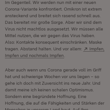
Im Gegenteil. Wir werden nun mit einer neuen
Corona-Variante konfrontiert. Omikron ist extrem
ansteckend und breitet sich rasend schnell aus.
Das bereitet mir große Sorge. Aber wir sind dem
Virus nicht machtlos ausgesetzt. Wir müssen alle
Mittel nutzen, die wir gegen das Virus haben.
Also: Kontakte konsequent einschränken. Maske
Extern:
tragen. Abstand halten. Und vor allem:
Impfen,
(Öffnet in neuem Fenst
Impfen und nochmals Impfen
.
Aber auch wenn uns Corona gerade voll im Griff
hat und schwierige Wochen vor uns liegen – so
gehe ich doch mit Zuversicht ins neue Jahr. Und
damit meine ich keinen schalen Optimismus.
Sondern eine begründete Hoffnung. Eine
Hoffnung, die auf die Fähigkeiten und Stärken der
Menschen in unserem Land baut. Auf Ihre