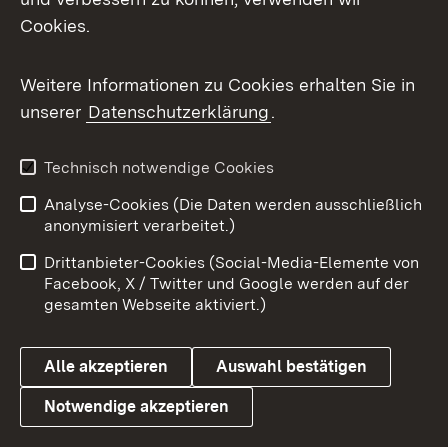
Cookies.
Messenger
Social Wall
Weitere Informationen zu Cookies erhalten Sie in
unserer
Datenschutzerklärung
.
X / Twitter
Youtube
Technisch notwendige Cookies
Analyse-Cookies (Die Daten werden ausschließlich
Zum 
anonymisiert verarbeitet.)
Impressum
Kontakt
Drittanbieter-Cookies (Social-Media-Elemente von
Benutzungshinweise
Barrierefreiheit
Facebook, X / Twitter und Google werden auf der
gesamten Webseite aktiviert.)
Datenschutz
Cookies
Alle akzeptieren
Auswahl bestätigen
Notwendige akzeptieren
Link zum Landesportal