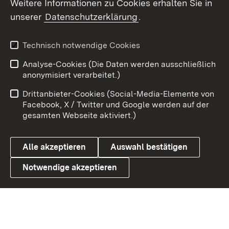
Weitere Informationen zu Cookies erhalten Sie in
unserer
Datenschutzerklärung
.
X / Twitter
Youtube
Technisch notwendige Cookies
Analyse-Cookies (Die Daten werden ausschließlich
Zum 
anonymisiert verarbeitet.)
Impressum
Kontakt
Drittanbieter-Cookies (Social-Media-Elemente von
Benutzungshinweise
Barrierefreiheit
Facebook, X / Twitter und Google werden auf der
gesamten Webseite aktiviert.)
Datenschutz
Cookies
Alle akzeptieren
Auswahl bestätigen
Notwendige akzeptieren
Link zum Landesportal