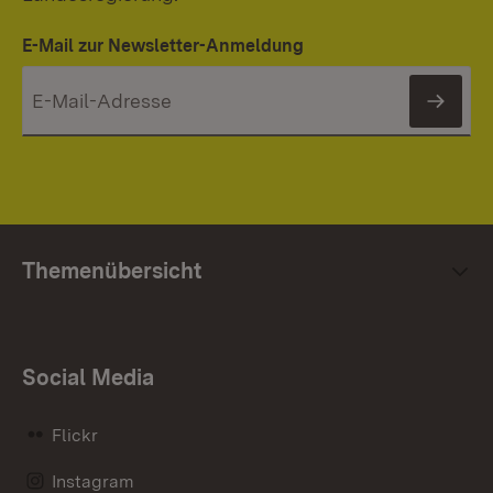
E-Mail zur Newsletter-Anmeldung
News
Themenübersicht
Social Media
Flickr
Instagram