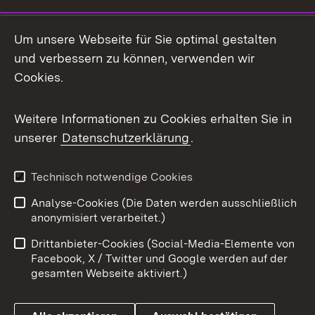
LinkedIn
Um unsere Webseite für Sie optimal gestalten
Mastodon
und verbessern zu können, verwenden wir
Cookies.
Messenger
Social Wall
Weitere Informationen zu Cookies erhalten Sie in
unserer
Datenschutzerklärung
.
X / Twitter
Youtube
Technisch notwendige Cookies
Analyse-Cookies (Die Daten werden ausschließlich
Zum 
anonymisiert verarbeitet.)
Impressum
Kontakt
Drittanbieter-Cookies (Social-Media-Elemente von
Benutzungshinweise
Barrierefreiheit
Facebook, X / Twitter und Google werden auf der
gesamten Webseite aktiviert.)
Datenschutz
Cookies