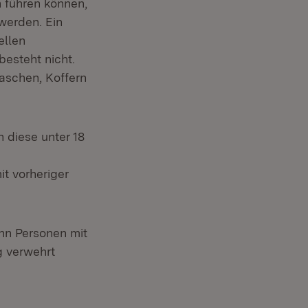
 führen können,
werden. Ein
ellen
esteht nicht.
aschen, Koffern
 diese unter 18
it vorheriger
nn Personen mit
g verwehrt