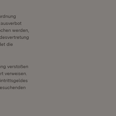
ordnung
Hausverbot
rochen werden,
ndesvertretung
et die
ung verstoßen
rt verweisen.
ntrittsgeldes
Besuchenden