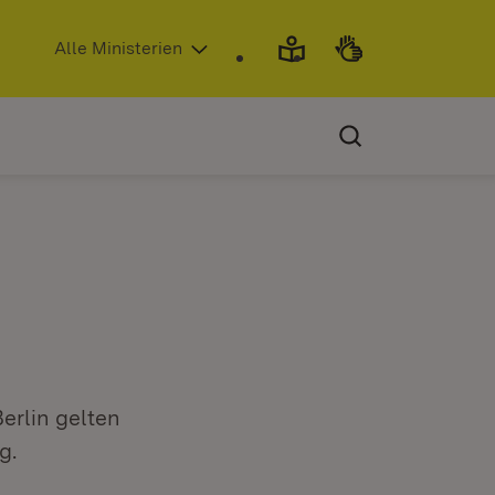
(Öffnet in neuem Fenster)
Alle Ministerien
erlin gelten
g.