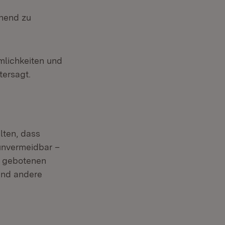
onend zu
mlichkeiten und
tersagt.
lten, dass
unvermeidbar –
r gebotenen
und andere