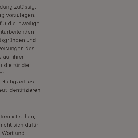
adung zulässig.
eg vorzulegen.
ür die jeweilige
itarbeitenden
itsgründen und
weisungen des
 auf ihrer
 die für die
er
Gültigkeit, es
t identifizieren
xtremistischen,
richt sich dafür
n Wort und