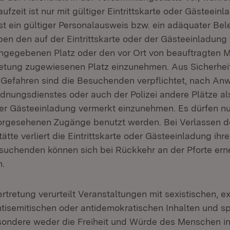
ufzeit ist nur mit gültiger Eintrittskarte oder Gästeeinl
st ein gültiger Personalausweis bzw. ein adäquater Bel
n den auf der Eintrittskarte oder der Gästeeinladung f
ngegebenen Platz oder den vor Ort von beauftragten M
retung zugewiesenen Platz einzunehmen. Aus Sicherhe
Gefahren sind die Besuchenden verpflichtet, nach An
dnungsdienstes oder auch der Polizei andere Plätze als
der Gästeeinladung vermerkt einzunehmen. Es dürfen nur
rgesehenen Zugänge benutzt werden. Bei Verlassen d
te verliert die Eintrittskarte oder Gästeeinladung ihre 
esuchenden können sich bei Rückkehr an der Pforte erneu
n.
rtretung verurteilt Veranstaltungen mit sexistischen, e
ntisemitischen oder antidemokratischen Inhalten und sp
sondere weder die Freiheit und Würde des Menschen i