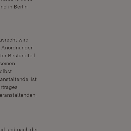
d in Berlin
srecht wird
en Anordnungen
ter Bestandteil
seinen
elbst
anstaltende, ist
rtrages
eranstaltenden.
end und nach der