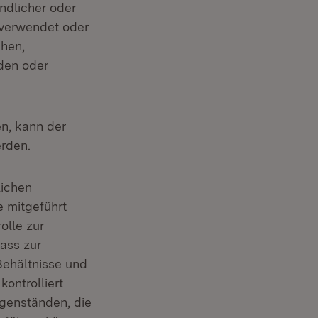
ndlicher oder
 verwendet oder
chen,
nden oder
en, kann der
erden.
lichen
 mitgeführt
olle zur
ass zur
Behältnisse und
ontrolliert
egenständen, die