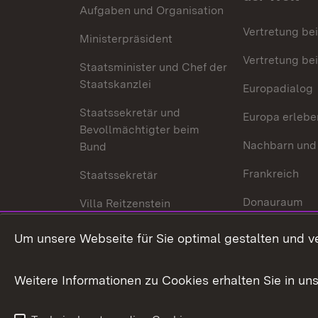
Aufgaben und Organisation
Vertretung be
Ministerpräsident
Vertretung bei
Staatsminister und Chef der
Staatskanzlei
Europadialog
Staatssekretär und
Europa erlebe
Bevollmächtigter beim
Nachbarn und
Bund
Frankreich
Staatssekretär
Donauraum
Villa Reitzenstein
Dynamischer 
Kontakt und Anfahrt
Um unsere Webseite für Sie optimal gestalten und v
Baden-Württe
Welt
Weitere Informationen zu Cookies erhalten Sie in un
Entwicklungs