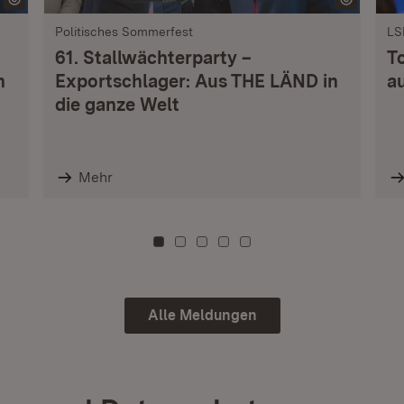
Politisches Sommerfest
LS
61. Stallwächterparty –
T
n
Exportschlager: Aus THE LÄND in
a
die ganze Welt
Mehr
Zu Kachel: 0
Zu Kachel: 3
Zu Kachel: 6
Zu Kachel: 9
Zu Kachel: 12
Alle Meldungen