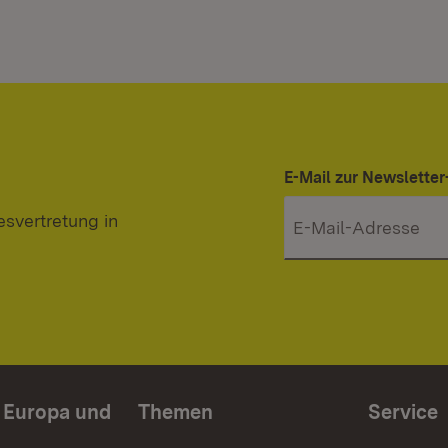
E-Mail zur Newslett
svertretung in
n Europa und
Themen
Service