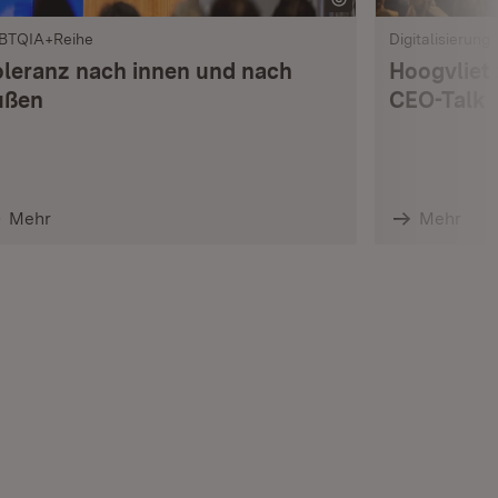
BTQIA+Reihe
Digitalisierung
oleranz nach innen und nach
Hoogvliet
ußen
CEO-Talk
Mehr
Mehr