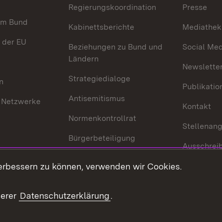
Regierungskoordination
Presse
im Bund
Kabinettsberichte
Mediathek
 der EU
Beziehungen zu Bund und
Social Med
Ländern
Newsletter
Strategiedialoge
n
Publikatio
Antisemitismus
 Netzwerke
Kontakt
Normenkontrollrat
Stellenan
Bürgerbeteiligung
Ausschrei
Medienpolitik
Europapool
erbessern zu können, verwenden wir Cookies.
Gesetze u
Innovationslabor
mberg in der
serer
Datenschutzerklärung
.
Protokoll und
Konsulatswesen
zusammenarbeit