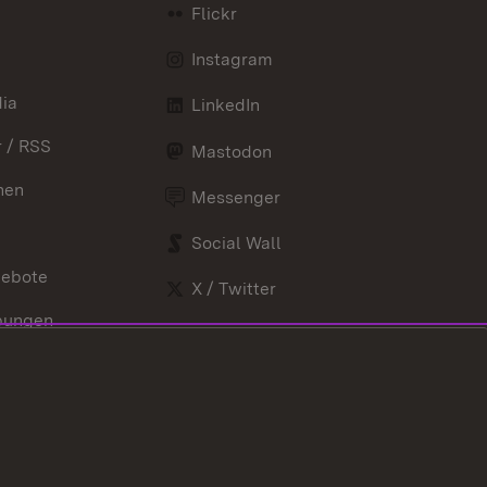
Flickr
Instagram
ia
LinkedIn
 / RSS
Mastodon
nen
Messenger
Social Wall
gebote
X / Twitter
bungen
Youtube
nd Verordnungen