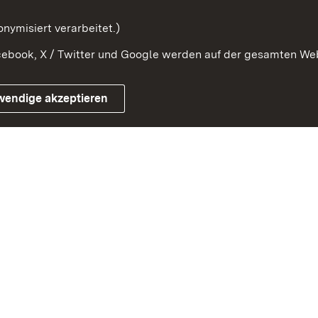
Orden und Ehrenzeichen
nymisiert verarbeitet.)
ebook, X / Twitter und Google werden auf der gesamten Webs
Impressum
Kontakt
Benutzungshinwe
wendige akzeptieren