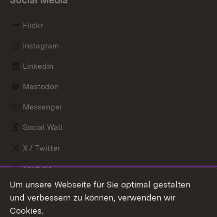
Flickr
Instagram
LinkedIn
Mastodon
Messenger
Social Wall
X / Twitter
Youtube
Um unsere Webseite für Sie optimal gestalten
Zum 
und verbessern zu können, verwenden wir
Impressum
Kontakt
Cookies.