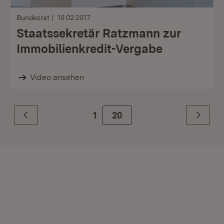
Bundesrat
10.02.2017
Staatssekretär Ratzmann zur
Immobilienkredit-Vergabe
Video ansehen
1
Zur Seite
20
Zurück
Weiter