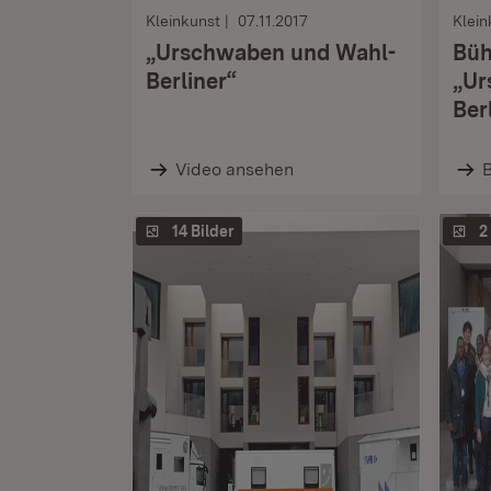
Kleinkunst
07.11.2017
Klein
„Urschwaben und Wahl-
Büh
Berliner“
„Ur
Ber
Video ansehen
B
14 Bilder
2