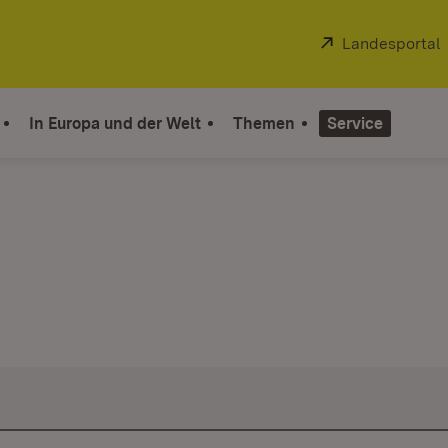
Extern:
Landesportal
In Europa und der Welt
Themen
Service