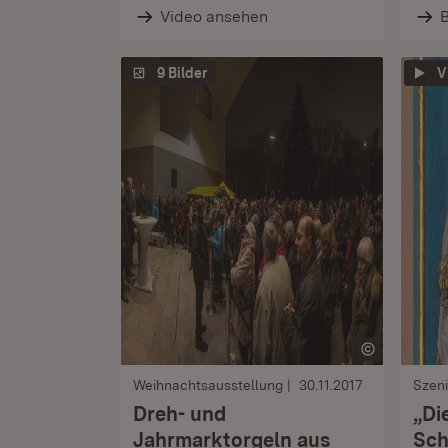
Video ansehen
B
9 Bilder
V
Weihnachtsausstellung
30.11.2017
Szen
Dreh- und
„Di
Jahrmarktorgeln aus
Sch