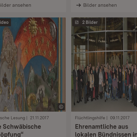
ilder ansehen
Bilder ansehen
ideo
2 Bilder
ische Lesung
21.11.2017
Flüchtlingshilfe
09.11.2017
e Schwäbische
Ehrenamtliche aus
öpfung“
lokalen Bündnissen i