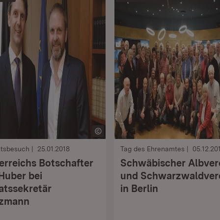
ttsbesuch
25.01.2018
Tag des Ehrenamtes
05.12.20
erreichs Botschafter
Schwäbischer Albver
 Huber bei
und Schwarzwaldver
atssekretär
in Berlin
tzmann