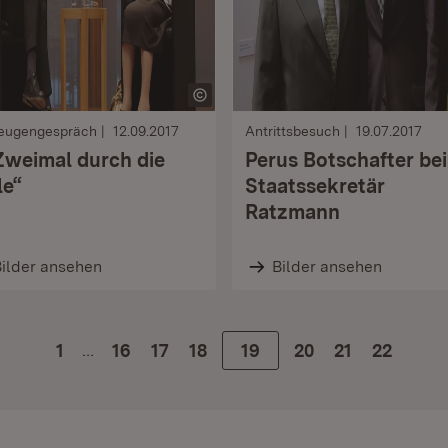
zeugengespräch
12.09.2017
Antrittsbesuch
19.07.2017
Zweimal durch die
Perus Botschafter bei
le“
Staatssekretär
Ratzmann
ilder ansehen
Bilder ansehen
…
1
Zur Seite
16
Zur Seite
17
Zur Seite
18
Zur Seite
19
Zur Seite
20
Zur Seite
21
Zur Seite
22