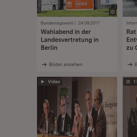
Bundestagswahl
24.09.2017
Info
Wahlabend in der
Rat
Landesvertretung in
Ent
Berlin
zu 
Bilder ansehen
B
Video
1