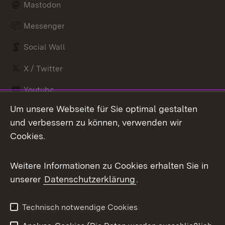
Mastodon
Messenger
Social Wall
X / Twitter
Youtube
Um unsere Webseite für Sie optimal gestalten
Zum 
und verbessern zu können, verwenden wir
Impressum
Kontakt
Cookies.
Benutzungshinweise
Barrierefreiheit
Datenschutz
Cookies
Weitere Informationen zu Cookies erhalten Sie in
unserer
Datenschutzerklärung
.
Technisch notwendige Cookies
Link zum Landesportal