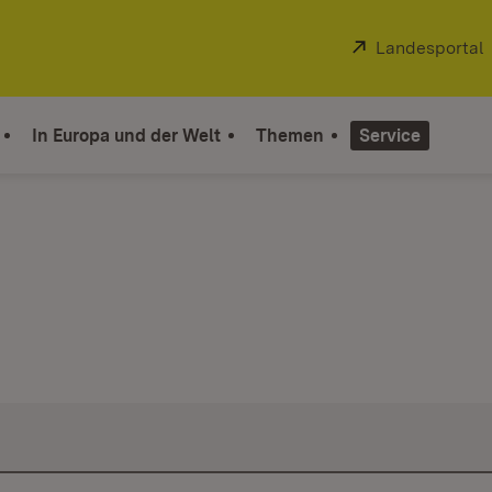
Extern:
Landesportal
In Europa und der Welt
Themen
Service