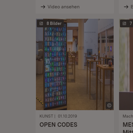
Video ansehen
B
8 Bilder
7
KUNST
01.10.2019
Mach
OPEN CODES
MES
Mit