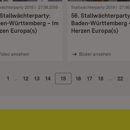
wächterparty 2019
27.06.2019
Stallwächterparty 2019
27.06
 Stallwächterparty:
56. Stallwächterparty
en-Württemberg – Im
Baden-Württemberg 
zen Europa(s)
Herzen Europa(s)
Video ansehen
Bilder ansehen
…
…
1
Zur Seite
12
Zur Seite
13
Zur Seite
14
Zur Seite
15
Zur Seite
16
Zur Seite
17
Zur Seite
18
22