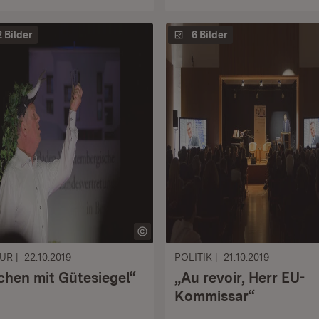
2 Bilder
6 Bilder
TUR
22.10.2019
POLITIK
21.10.2019
chen mit Gütesiegel“
„Au revoir, Herr EU-
Kommissar“