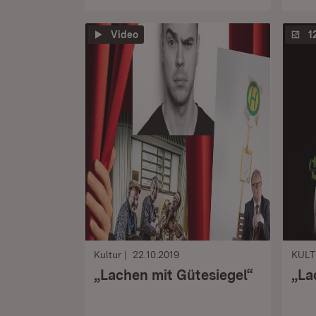
Video
1
Kultur
22.10.2019
KUL
„Lachen mit Gütesiegel“
„La