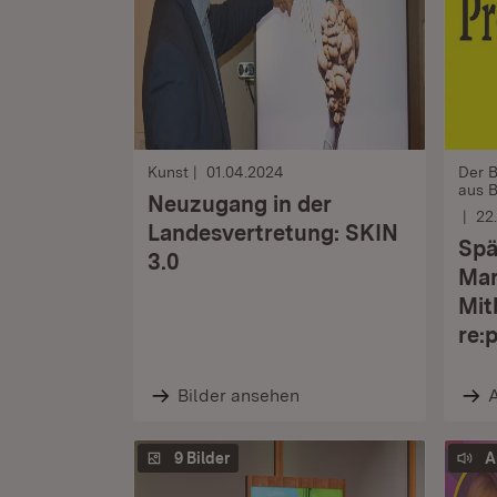
Kunst
01.04.2024
Der 
aus B
Neuzugang in der
22
Landesvertretung: SKIN
Spä
3.0
Mar
Mit
re:
Bilder ansehen
9 Bilder
A