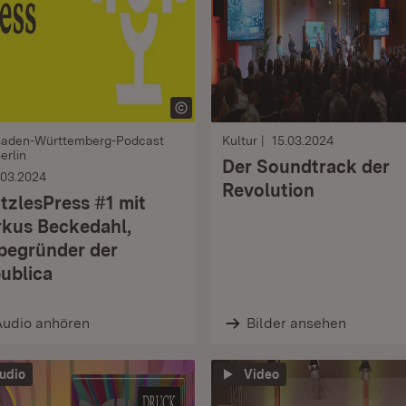
Baden-Württemberg-Podcast
Kultur
15.03.2024
erlin
Der Soundtrack der
.03.2024
Revolution
tzlesPress #1 mit
kus Beckedahl,
begründer der
publica
Audio anhören
Bilder ansehen
udio
Video