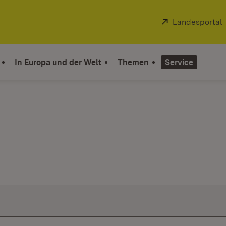
Extern:
Landesportal
In Europa und der Welt
Themen
Service