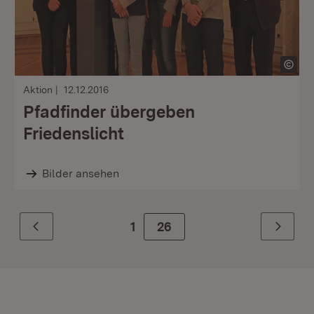
Aktion
12.12.2016
Pfadfinder übergeben
Friedenslicht
Bilder ansehen
1
Zur Seite
26
Zurück
Weiter