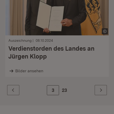
Auszeichnung
08.10.2024
Verdienstorden des Landes an
Jürgen Klopp
Bilder ansehen
Zur Seite
3
23
Zurück
Weiter