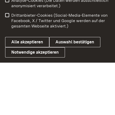
Analyse-Cookies (Die Daten werden ausschließlich
Zum 
anonymisiert verarbeitet.)
Impressum
Kontakt
Drittanbieter-Cookies (Social-Media-Elemente von
Benutzungshinweise
Barrierefreiheit
Facebook, X / Twitter und Google werden auf der
gesamten Webseite aktiviert.)
Datenschutz
Cookies
Alle akzeptieren
Auswahl bestätigen
Notwendige akzeptieren
Link zum Landesportal