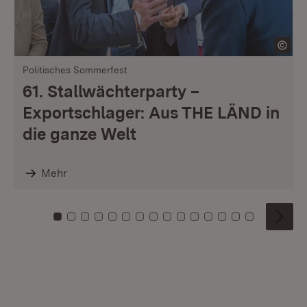
Politisches Sommerfest
61. Stallwächterparty –
Exportschlager: Aus THE LÄND in
die ganze Welt
Mehr
Zu Kachel: 0
Zu Kachel: 1
Zu Kachel: 2
Zu Kachel: 3
Zu Kachel: 4
Zu Kachel: 5
Zu Kachel: 6
Zu Kachel: 7
Zu Kachel: 8
Zu Kachel: 9
Zu Kachel: 10
Zu Kachel: 11
Zu Kachel: 12
Zu Kachel: 1
Zu Kachel