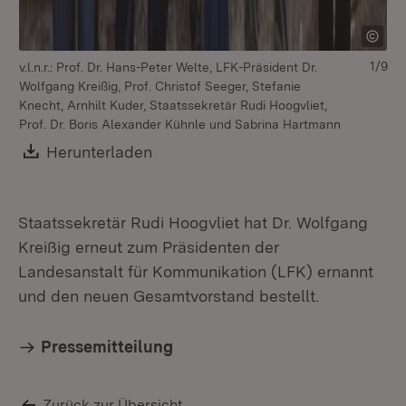
1/9
v.l.n.r.: Prof. Dr. Hans-Peter Welte, LFK-Präsident Dr.
Wolfgang Kreißig, Prof. Christof Seeger, Stefanie
Knecht, Arnhilt Kuder, Staatssekretär Rudi Hoogvliet,
Prof. Dr. Boris Alexander Kühnle und Sabrina Hartmann
Download:
Herunterladen
(Öffnet in neuem Fenster)
Staatssekretär Rudi Hoogvliet hat Dr. Wolfgang
Kreißig erneut zum Präsidenten der
Landesanstalt für Kommunikation (LFK) ernannt
und den neuen Gesamtvorstand bestellt.
St
Kre
Pressemitteilung
Zurück zur Übersicht