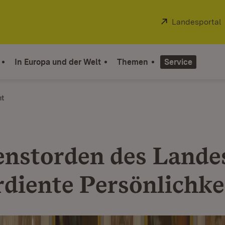
Extern:
Landesportal
In Europa und der Welt
Themen
Service
ht
enstorden des Lande
rdiente Persönlichke