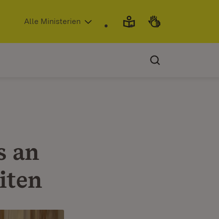
(Öffnet in neuem Fenster)
Alle Ministerien
s an
iten