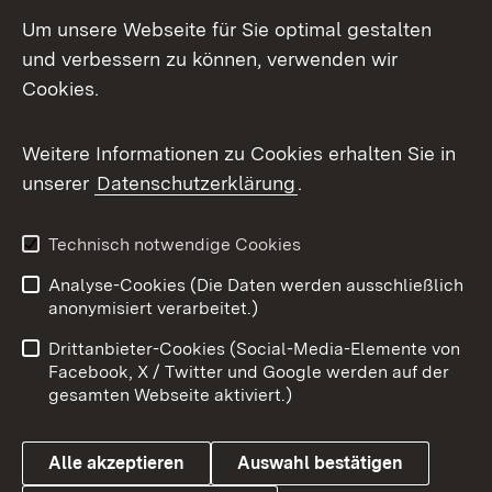
LinkedIn
Um unsere Webseite für Sie optimal gestalten
Mastodon
und verbessern zu können, verwenden wir
Cookies.
Messenger
Social Wall
Weitere Informationen zu Cookies erhalten Sie in
unserer
Datenschutzerklärung
.
X / Twitter
Youtube
Technisch notwendige Cookies
Analyse-Cookies (Die Daten werden ausschließlich
Zum 
anonymisiert verarbeitet.)
Impressum
Kontakt
Drittanbieter-Cookies (Social-Media-Elemente von
Benutzungshinweise
Barrierefreiheit
Facebook, X / Twitter und Google werden auf der
gesamten Webseite aktiviert.)
Datenschutz
Cookies
Alle akzeptieren
Auswahl bestätigen