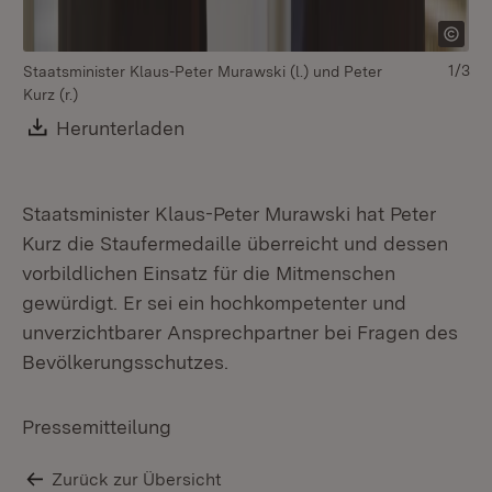
1/3
Staatsminister Klaus-Peter Murawski (l.) und Peter
Kurz (r.)
Download:
Herunterladen
(Öffnet in neuem Fenster)
Staatsminister Klaus-Peter Murawski hat Peter
Kurz die Staufermedaille überreicht und dessen
vorbildlichen Einsatz für die Mitmenschen
St
Kur
gewürdigt. Er sei ein hochkompetenter und
unverzichtbarer Ansprechpartner bei Fragen des
Bevölkerungsschutzes.
Pressemitteilung
Zurück zur Übersicht