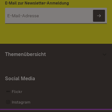
E-Mail zur Newsletter-Anmeldung
News
Themenübersicht
Social Media
Flickr
Instagram