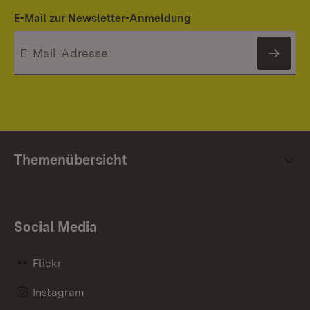
E-Mail zur Newsletter-Anmeldung
News
Themenübersicht
Social Media
Flickr
Instagram