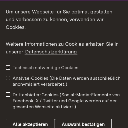
LinkedIn
Um unsere Webseite für Sie optimal gestalten
Mastodon
und verbessern zu können, verwenden wir
Cookies.
Messenger
Social Wall
Weitere Informationen zu Cookies erhalten Sie in
unserer
Datenschutzerklärung
.
X / Twitter
Youtube
Technisch notwendige Cookies
Analyse-Cookies (Die Daten werden ausschließlich
Zum 
anonymisiert verarbeitet.)
Impressum
Kontakt
Drittanbieter-Cookies (Social-Media-Elemente von
Benutzungshinweise
Barrierefreiheit
Facebook, X / Twitter und Google werden auf der
gesamten Webseite aktiviert.)
Datenschutz
Cookies
Alle akzeptieren
Auswahl bestätigen