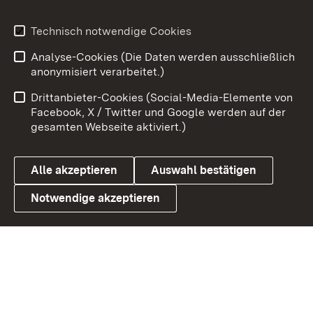
Youtube
Technisch notwendige Cookies
Analyse-Cookies (Die Daten werden ausschließlich
Zum 
anonymisiert verarbeitet.)
Impressum
Kontakt
Drittanbieter-Cookies (Social-Media-Elemente von
Benutzungshinweise
Barrierefreiheit
Facebook, X / Twitter und Google werden auf der
gesamten Webseite aktiviert.)
Datenschutz
Cookies
Alle akzeptieren
Auswahl bestätigen
Notwendige akzeptieren
Link zum Landesportal