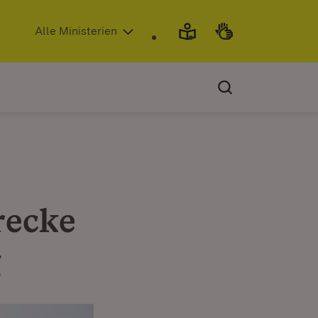
(Öffnet in neuem Fenster)
Alle Ministerien
recke
g