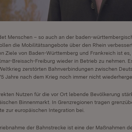
ndet Menschen – so auch an der baden-württembergisc
ollen die Mobilitätsangebote über den Rhein verbesser
 Ziele von Baden-Württemberg und Frankreich ist es,
mar-Breisach-Freiburg wieder in Betrieb zu nehmen. Es 
Weltkrieg zerstörten Bahnverbindungen zwischen Deut
75 Jahre nach dem Krieg noch immer nicht wiederhergest
ekten Nutzen für die vor Ort lebende Bevölkerung stärk
ischen Binnenmarkt. In Grenzregionen tragen grenzüb
te zur europäischen Integration bei.
riebnahme der Bahnstrecke ist eine der Maßnahmen d