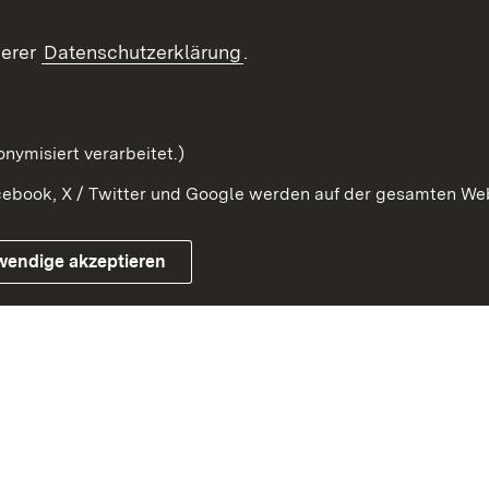
Innovationslabor
mberg in der
serer
Datenschutzerklärung
.
Protokoll und
Konsulatswesen
zusammenarbeit
Orden und Ehrenzeichen
nymisiert verarbeitet.)
ebook, X / Twitter und Google werden auf der gesamten Webs
Impressum
Kontakt
Benutzungshinwe
wendige akzeptieren