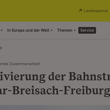
Extern:
Landesportal
In Europa und der Welt
Themen
Service
ht
tende Zusammenarbeit
ivierung der Bahnst
r-Breisach-Freibur