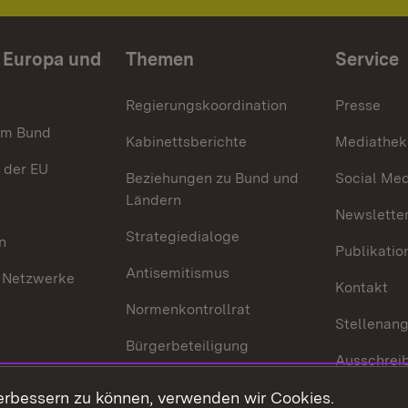
n Europa und
Themen
Service
Regierungskoordination
Presse
im Bund
Kabinettsberichte
Mediathek
 der EU
Beziehungen zu Bund und
Social Med
Ländern
Newsletter
Strategiedialoge
n
Publikatio
Antisemitismus
 Netzwerke
Kontakt
Normenkontrollrat
Stellenan
Bürgerbeteiligung
Ausschrei
Medienpolitik
Europapool
erbessern zu können, verwenden wir Cookies.
Gesetze u