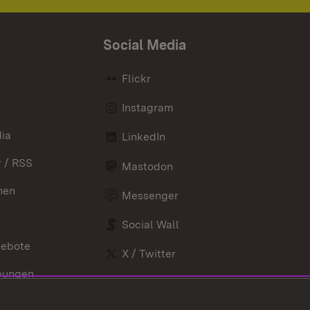
Social Media
Flickr
Instagram
ia
LinkedIn
 / RSS
Mastodon
nen
Messenger
Social Wall
gebote
X / Twitter
bungen
Youtube
nd Verordnungen