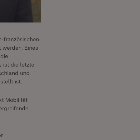
h-französischen
t werden. Eines
 die
ist die letzte
schland und
ellt ist.
t Mobilität
ergreifende
er