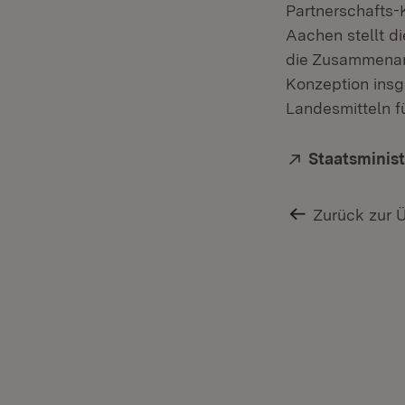
Partnerschafts-
Aachen stellt d
die Zusammenarbe
Konzeption insg
Landesmitteln f
Extern:
Staatsminis
Zurück zur 