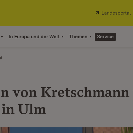
Extern:
Landesportal
In Europa und der Welt
Themen
Service
ht
en von Kretschmann
 in Ulm