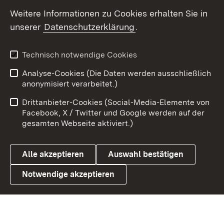
Social Wall
Weitere Informationen zu Cookies erhalten Sie in
unserer
Datenschutzerklärung
.
X / Twitter
Youtube
Technisch notwendige Cookies
Analyse-Cookies (Die Daten werden ausschließlich
Zum 
anonymisiert verarbeitet.)
Impressum
Kontakt
Drittanbieter-Cookies (Social-Media-Elemente von
Benutzungshinweise
Barrierefreiheit
Facebook, X / Twitter und Google werden auf der
gesamten Webseite aktiviert.)
Datenschutz
Cookies
Alle akzeptieren
Auswahl bestätigen
Notwendige akzeptieren
Link zum Landesportal