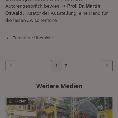
Extern:
Autorengespräch bewies
Prof. Dr. Martin
(Öffnet in neuem Fenster)
Oswald
, Kurator der Ausstellung, eine Hand für
die leisen Zwischentöne.
Zurück zur Übersicht
Zur Seite
1
Zur letzten Seite
7
Zurück
Weiter
Weitere Medien
Bilder