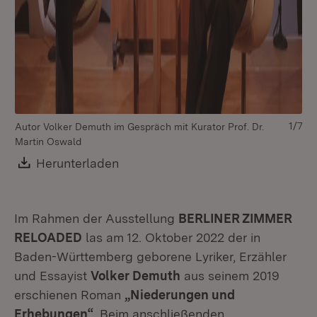
1/7
Autor Volker Demuth im Gespräch mit Kurator Prof. Dr.
Martin Oswald
De
Download:
Herunterladen
(Öffnet in neuem Fenster)
An
Sc
Im Rahmen der Ausstellung
BERLINER ZIMMER
RELOADED
las am 12. Oktober 2022 der in
Baden-Württemberg geborene Lyriker, Erzähler
und Essayist
Volker Demuth
aus seinem 2019
erschienen Roman
„Niederungen und
Erhebungen“
. Beim anschließenden